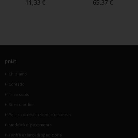
11,33 €
65,37 €
pni.it
Chi siamo
Contatto
Il mio conto
Storico ordini
Politica di restituzione e rimborso
Modalità di pagamento
Tariffe e tempi di spedizione