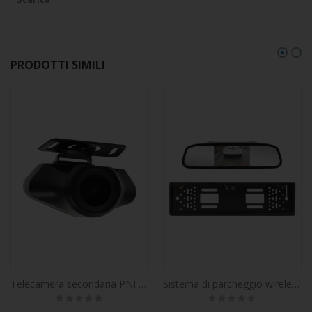
PRODOTTI SIMILI
Telecamera secondaria PNI C1080, Full HD 1080P, angolo di visione di 140 gradi, IP67, compatibile con il DVR PNI Voyager S2600.
Sistema di parcheggio wireless PNI Escort P25 con display LCD da 4,3 pollici integrato nello specchietto retrovisore e telecamera integrata nel supporto della targa, 480P, angolo di 110 gradi.
Rating:
Rating:
0%
0%