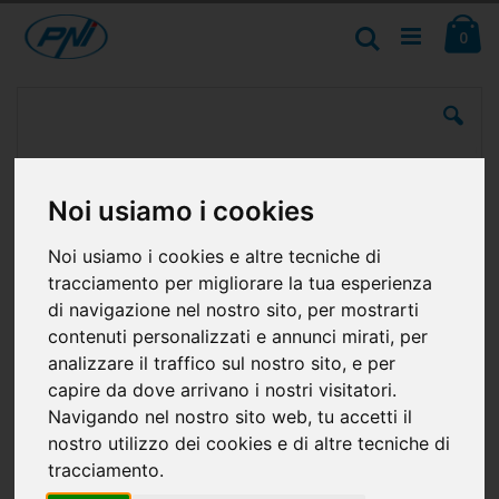
Salta
Ca
al
Cerca
ele
0
contenuto
Vai
alla
fine
della
galleria
di
Noi usiamo i cookies
immagini
Noi usiamo i cookies e altre tecniche di
tracciamento per migliorare la tua esperienza
di navigazione nel nostro sito, per mostrarti
contenuti personalizzati e annunci mirati, per
analizzare il traffico sul nostro sito, e per
capire da dove arrivano i nostri visitatori.
Navigando nel nostro sito web, tu accetti il
nostro utilizzo dei cookies e di altre tecniche di
tracciamento.