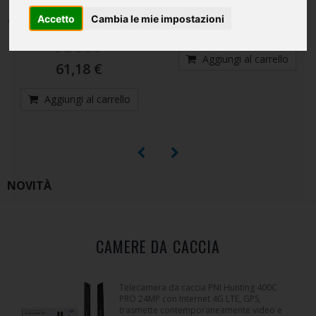
rumore, probabilmente la
Rating:
0%
stazione più silenziosa.
Accetto
Cambia le mie impostazioni
101,95 €
Rating:
0%
45,31 €
Aggiungi al carrello
Aggiungi al carrello
NOVITÀ
CAMERE DA CACCIA
Telecamera da caccia PNI Hunting 400C
PRO 24MP con Internet 4G LTE, GPS,
trasmette contemporaneamente video e