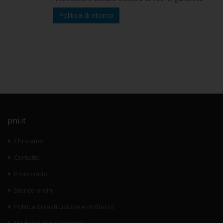
Politica di ritorno
pni.it
Chi siamo
Contatto
Il mio conto
Storico ordini
Politica di restituzione e rimborso