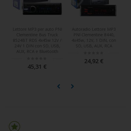
ne
Lettore MP3 per auto PNI
Autoradio Lettore MP3
P
Clementine Bus Truck
PNI Clementine 8440,
4
th,
8524BT RDS 4x45w 12V /
4x45w, 12V, 1 DIN, con
Ra
2
24V 1 DIN con SD, USB,
SD, USB, AUX, RCA
AUX, RCA e Bluetooth
Rating:
0%
Rating:
24,92 €
0%
45,31 €