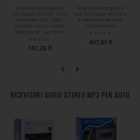
veglianza
Kit di videosorveglianza
Kit di videosorveglianza
02T con 4
NVR PNI House WiFi550 e
PNI House - NVR 16CH
P 1080P,
8 telecamere wireless,
1080P e 4 PNI IP2DOME
o tramite
1.0MP wireless
1080P PNI
uya Smart
Rating:
Rating:
0%
0%
407,83 €
294,55 €
 €
RICEVITORI AUDIO STEREO MP3 PER AUTO