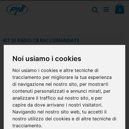
Salta
Ca
al
Cerca
ele
0
contenuto
KIT DI RADIO CB RACCOMANDATE
Noi usiamo i cookies
Noi usiamo i cookies e altre tecniche di
tracciamento per migliorare la tua esperienza
di navigazione nel nostro sito, per mostrarti
contenuti personalizzati e annunci mirati, per
analizzare il traffico sul nostro sito, e per
capire da dove arrivano i nostri visitatori.
Navigando nel nostro sito web, tu accetti il
Kit CB CBI PNI Escort 62 e PNI
Stazione radio CB PNI Escort
nostro utilizzo dei cookies e di altre tecniche di
Extra 48 con magnete incluso,
HP 2020 monocanale 22
tracciamento.
ASQ, guadagno RF
frequenza 27.225 MHz, senza