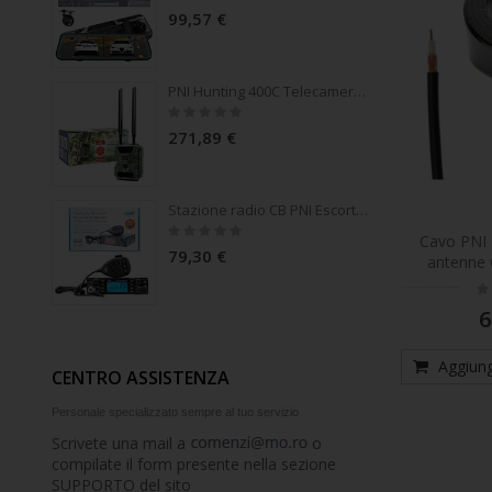
0%
99,57 €
PNI Hunting 400C Telecamera da caccia da 12 MP con Internet 4G LTE, GPS, trasmette simultaneamente video e foto al telefono, 4 e-mail, FTP, Full HD 1080P, visione notturna, 57 LED invisibili per animali
Rating:
0%
271,89 €
Stazione radio CB PNI Escort HP 9001 PRO ASQ regolabile, AM-FM, 12V / 24V, 4W, Scan, Dual Watch, ANL, display multicolore
Rating:
Cavo PNI 
0%
79,30 €
antenne 
Ra
0
6
Aggiungi
CENTRO ASSISTENZA
Personale specializzato sempre al tuo servizio
Scrivete una mail a
o
compilate il form presente nella sezione
SUPPORTO del sito