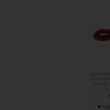
Cavo di alim
pin e fusibil
radio CB,
Ra
0
Aggi