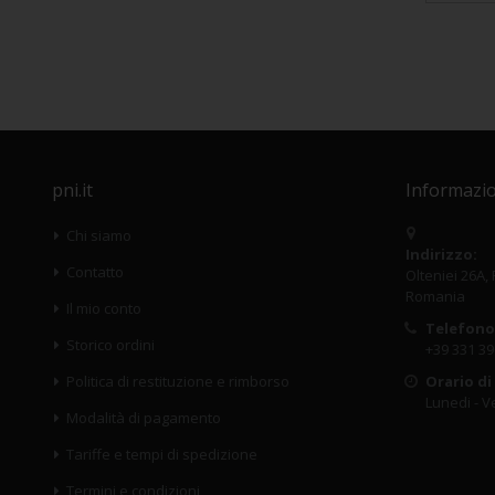
pni.it
Informazio
Chi siamo
Indirizzo:
Contatto
Olteniei 26A,
Romania
Il mio conto
Telefono
Storico ordini
+39 331 39
Politica di restituzione e rimborso
Orario di
Lunedi - Ve
Modalità di pagamento
Tariffe e tempi di spedizione
Termini e condizioni