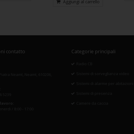
Aggiungi al carrello
ni contatto
Categorie principali
Radio CB
Sistemi di sorveglianza video
 Piatra Neamt, Neamt, 610206,
Sistemi di alarme per abitazioni
:
Sistemi di presenza
6 5239
 lavoro:
Camere da caccia
nerdi / 8:00 - 17:00