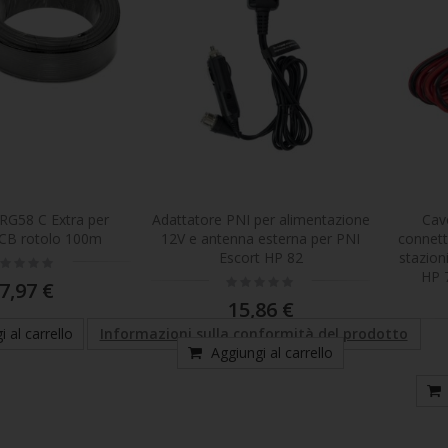
0%
0%
90,63 €
33,98 €
Telecamera da caccia PNI Hunting 550C Internet 4G LTE, accesso live e notifiche tramite l'applicazione Tuya, batteria ricaricabile inclusa 8000 mAh
Rating:
Rating:
0%
0%
181,27 €
169,73 €
Stazione radio CB PNI Escort HP 2020 monocanale 22 frequenza 27.225 MHz, senza rumore, probabilmente la stazione più silenziosa.
Rating:
Rating:
RG58 C Extra per
Adattatore PNI per alimentazione
Cav
0%
0%
45,31 €
90,63 €
CB rotolo 100m
12V e antenna esterna per PNI
connett
Escort HP 82
stazion
ting:
%
HP 
Rating:
7,97 €
0%
15,86 €
 al carrello
Informazioni sulla conformità del prodotto
Aggiungi al carrello