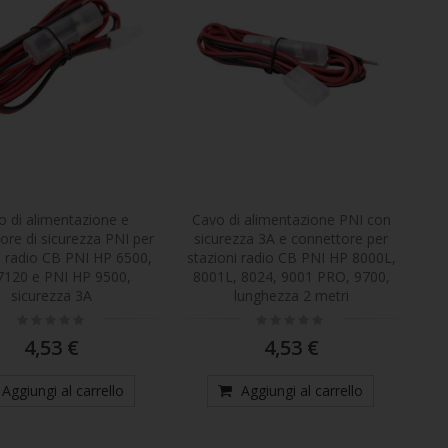
Telecamera da caccia PNI Hunting 350C 12MP con 3G Internet, SMS, invia foto in movimento sul telefono, e-mail, FTP, full HD 1080P, visione notturna, 58 LED invisibili per animali
Telecamera per auto PNI Voyager S2500 WiFi DVR, 4K UHD, schermo da 2 pollici, registrazione ciclica, monitoraggio del parcheggio, rilevamento del movimento, registrazione video e audio, alimentazione 12V/24V
o di alimentazione e
Cavo di alimentazione PNI con
ore di sicurezza PNI per
sicurezza 3A e connettore per
i radio CB PNI HP 6500,
stazioni radio CB PNI HP 8000L,
7120 e PNI HP 9500,
8001L, 8024, 9001 PRO, 9700,
sicurezza 3A
lunghezza 2 metri
Rating:
Rating:
0%
0%
4,53 €
4,53 €
Aggiungi al carrello
Aggiungi al carrello