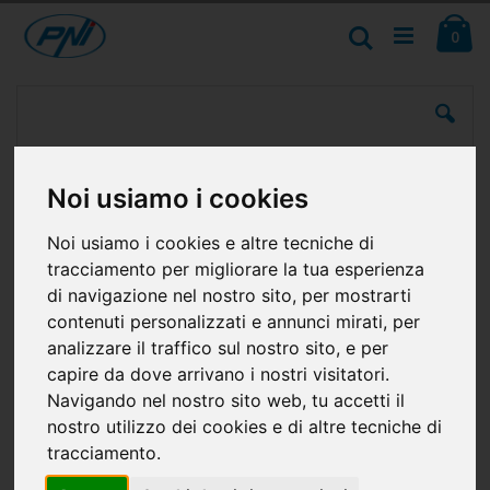
Salta
Ca
al
Cerca
ele
0
contenuto
Vai
alla
fine
della
galleria
di
Noi usiamo i cookies
immagini
Noi usiamo i cookies e altre tecniche di
tracciamento per migliorare la tua esperienza
di navigazione nel nostro sito, per mostrarti
contenuti personalizzati e annunci mirati, per
analizzare il traffico sul nostro sito, e per
capire da dove arrivano i nostri visitatori.
Navigando nel nostro sito web, tu accetti il
nostro utilizzo dei cookies e di altre tecniche di
tracciamento.
Sistema di parcheggio wireless PNI Escort P25 con display