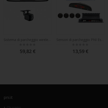
Sistema di parcheggio wireless PNI Escort P20S con display da 4,3 pollici integrato nello specchietto retrovisore e telecamera.
Sensori di parcheggio PNI Escort P04 A con 4 ricevitori
Rating:
Rating:
0%
0%
59,82 €
13,59 €
pni.it
Chi siamo