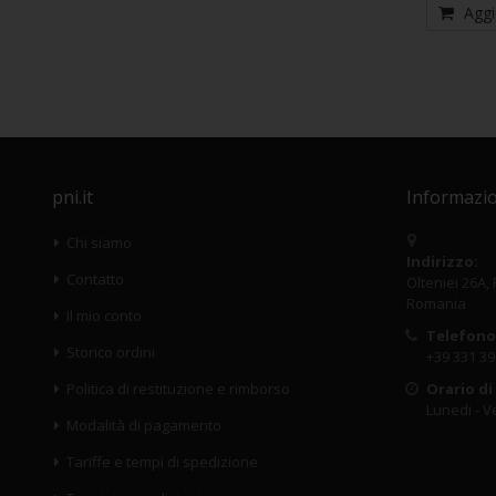
Aggi
pni.it
Informazio
Chi siamo
Indirizzo:
Contatto
Olteniei 26A,
Romania
Il mio conto
Telefono
Storico ordini
+39 331 39
Politica di restituzione e rimborso
Orario di
Lunedi - Ve
Modalità di pagamento
Tariffe e tempi di spedizione