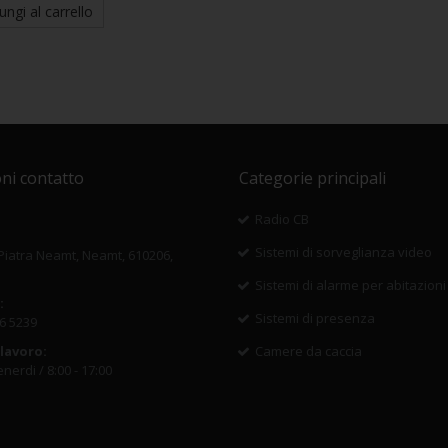
ungi al carrello
ni contatto
Categorie principali
Radio CB
Sistemi di sorveglianza video
 Piatra Neamt, Neamt, 610206,
Sistemi di alarme per abitazioni
:
Sistemi di presenza
6 5239
 lavoro:
Camere da caccia
nerdi / 8:00 - 17:00