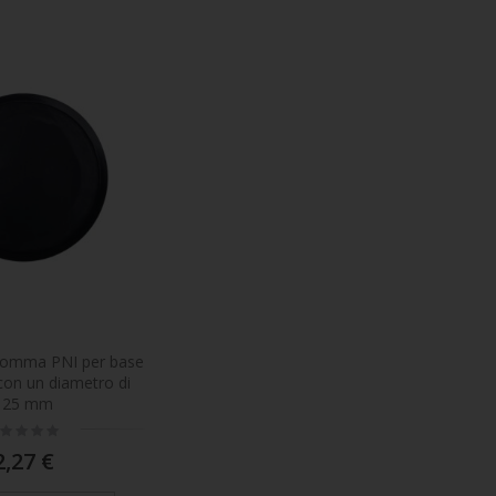
gomma PNI per base
con un diametro di
125 mm
ting:
%
2,27 €