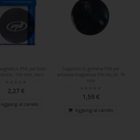
Telecamera per auto PNI Voyager S2500 WiFi DVR, 4K UHD, schermo da 2 pollici, registrazione ciclica, monitoraggio del parcheggio, rilevamento del movimento, registrazione video e audio, alimentazione 12V/24V
Telecamera DVR per auto PNI Voyager S1700 4K UHD, schermo da 3 pollici, registrazione ciclica, monitoraggio parcheggio, rilevamento del movimento, alimentazione 12V/24V
gnetico PNI, per basi
Supporto in gomma PNI per
etiche, 150 mm, nero
antenna magnetica PNI ML29, 70
mm
Rating:
0%
Rating:
2,27 €
0%
1,59 €
Aggiungi al carrello
Aggiungi al carrello