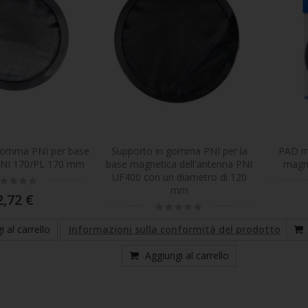
0%
0%
180,15 €
45,31 €
Lettore MP5 Clementine 9545 Display 1DIN 4 pollici, 50Wx4, Bluetooth, radio FM, SD e USB, 2 video RCA IN / OUT
Rating:
Rating:
0%
0%
56,64 €
90,63 €
Stazione radio CB PNI Escort HP 2020 monocanale 22 frequenza 27.225 MHz, senza rumore, probabilmente la stazione più silenziosa.
Rating:
Rating:
gomma PNI per base
Supporto in gomma PNI per la
PAD ma
0%
0%
45,31 €
67,97 €
PNI 170/PL 170 mm
base magnetica dell'antenna PNI
magn
UF400 con un diametro di 120
ting:
%
mm
2,72 €
Rating:
0%
1,78 €
 al carrello
Informazioni sulla conformità del prodotto
Aggiungi al carrello