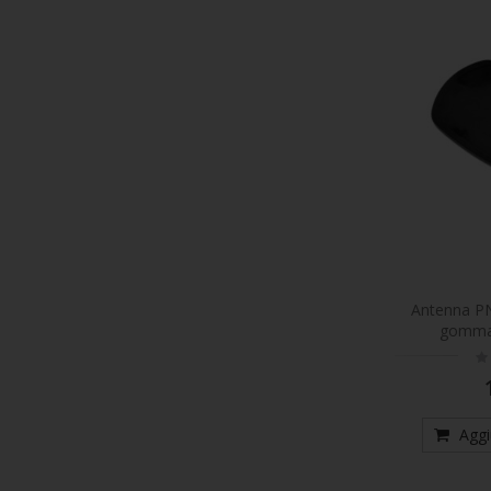
Antenna PN
gomma 
Ra
0
Aggi