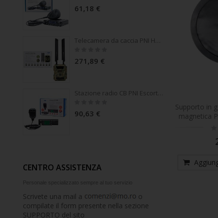
0%
61,18 €
Telecamera da caccia PNI Hunting 400C PRO 24MP con Internet 4G LTE, GPS, trasmette contemporaneamente video e foto al telefono, 4 e-mail, FTP, full HD 1080P, Visione notturna, 59 LED invisibili per animali
Rating:
0%
271,89 €
Stazione radio CB PNI Escort HP 9500 multistandard, altoparlante frontale, ASQ, VOX, Scan, 4W, AM-FM, alimentazione 12V - 24V, spina accendisigari inclusa
Rating:
Supporto in 
0%
90,63 €
magnetica 
Ra
0
Aggiungi
CENTRO ASSISTENZA
Personale specializzato sempre al tuo servizio
Scrivete una mail a
o
compilate il form presente nella sezione
SUPPORTO del sito