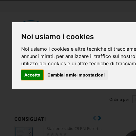
Salta
al
contenuto
Cerca
Noi usiamo i cookies
Noi usiamo i cookies e altre tecniche di tracciame
RICETRASMITTENTI
SISTEMI DI SICUREZZA
ELETTR
annunci mirati, per analizzare il traffico sul nostr
FAI DA TE
CASA INTELLIGENTE E GADGET
utilizzo dei cookies e di altre tecniche di traccia
Accetto
Cambia le mie impostazioni
Ricetrasmittenti
Accessori per antenne
Home
Ordina per
CONSIGLIATI
Stazione radio CB PNI Escort HP 6500, multistandard, 4W, AM-FM, 12V, ASQ, guadagno RF, presa accendisigari inclusa AM/FM commutabile solo nella banda UE
Rating: