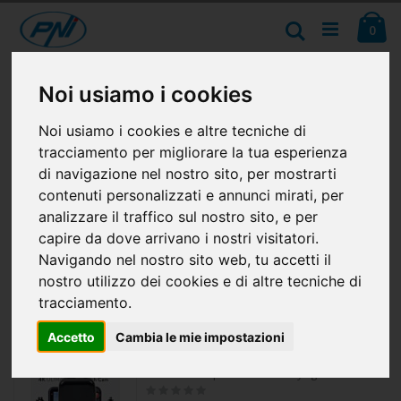
Salta
Ca
al
Cerca
ele
0
contenuto
Nessun prodotto corrispondete alla selezione è stato
Noi usiamo i cookies
trovato.
Noi usiamo i cookies e altre tecniche di
tracciamento per migliorare la tua esperienza
di navigazione nel nostro sito, per mostrarti
contenuti personalizzati e annunci mirati, per
CONSIGLIATI
analizzare il traffico sul nostro sito, e per
capire da dove arrivano i nostri visitatori.
Stazione radio CB PNI Escort HP 9500 multistandard, altoparlante frontale, ASQ, VOX, Scan, 4W, AM-FM, alimentazione 12V - 24V, spina accendisigari inclusa
Rating:
Navigando nel nostro sito web, tu accetti il
0%
90,63 €
nostro utilizzo dei cookies e di altre tecniche di
tracciamento.
Accetto
Cambia le mie impostazioni
Telecamera per auto PNI Voyager S2500 WiFi DVR, 4K UHD, schermo da 2 pollici, registrazione ciclica, monitoraggio del parcheggio, rilevamento del movimento, registrazione video e audio, alimentazione 12V/24V
Rating:
0%