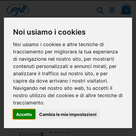
Salta
Ca
al
Cerca
ele
0
contenuto
Nessun prodotto corrispondete alla selezione è stato
Noi usiamo i cookies
trovato.
Noi usiamo i cookies e altre tecniche di
tracciamento per migliorare la tua esperienza
di navigazione nel nostro sito, per mostrarti
contenuti personalizzati e annunci mirati, per
CONSIGLIATI
analizzare il traffico sul nostro sito, e per
capire da dove arrivano i nostri visitatori.
Kit videosorveglianza AHD PNI House PTZ1300 Full HD - NVR e 4 telecamere da esterno 2MP full HD 1080P
Rating:
Navigando nel nostro sito web, tu accetti il
0%
181,26 €
nostro utilizzo dei cookies e di altre tecniche di
tracciamento.
Accetto
Cambia le mie impostazioni
Stazione radio CB PNI Escort HP 9500 multistandard, altoparlante frontale, ASQ, VOX, Scan, 4W, AM-FM, alimentazione 12V - 24V, spina accendisigari inclusa
Rating:
0%