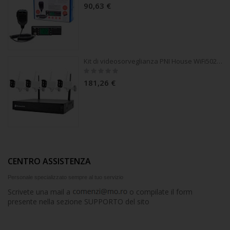
90,63 €
Kit di videosorveglianza PNI House WiFi502T con 4 telecamere 2MP 1080P, controllo remoto tramite applicazione Tuya Smart
Rating:
0%
181,26 €
CENTRO ASSISTENZA
Personale specializzato sempre al tuo servizio
Scrivete una mail a
o compilate il form
presente nella sezione SUPPORTO del sito