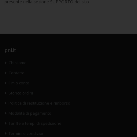
presente nella sezione SUPPORTO del sito
pni.it
Chi siamo
Contatto
Il mio conto
Storico ordini
Politica di restituzione e rimborso
Modalità di pagamento
Tariffe e tempi di spedizione
Termini e condizioni