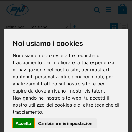
Salta
Ca
al
Cerca
ele
0
contenuto
Imposta
Mostr
Ordina per
la
come
Griglia
Lista
direzione
Mostra
decrescente
Noi usiamo i cookies
Noi usiamo i cookies e altre tecniche di
tracciamento per migliorare la tua esperienza
di navigazione nel nostro sito, per mostrarti
contenuti personalizzati e annunci mirati, per
analizzare il traffico sul nostro sito, e per
capire da dove arrivano i nostri visitatori.
Navigando nel nostro sito web, tu accetti il
nostro utilizzo dei cookies e di altre tecniche di
tracciamento.
Accetto
Cambia le mie impostazioni
Altoparlante esterno PNI
Altoparlante esterno con