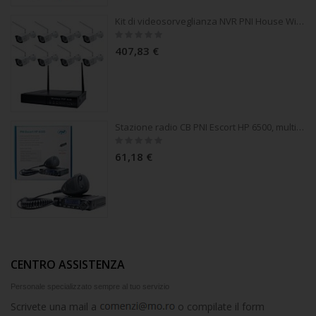
Kit di videosorveglianza NVR PNI House WiFi550 e 8 telecamere wireless, 1.0MP wireless
Rating:
0%
407,83 €
Stazione radio CB PNI Escort HP 6500, multistandard, 4W, AM-FM, 12V, ASQ, guadagno RF, presa accendisigari inclusa AM/FM commutabile solo nella banda UE
Rating:
0%
61,18 €
CENTRO ASSISTENZA
Personale specializzato sempre al tuo servizio
Scrivete una mail a
o compilate il form