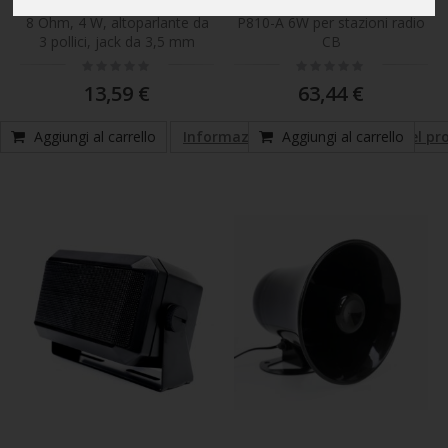
DE750 per stazioni radio CB,
amplificazione PNI Diamond
8 Ohm, 4 W, altoparlante da
P810-A 6W per stazioni radio
3 pollici, jack da 3,5 mm
CB
Rating:
Rating:
0%
0%
13,59 €
63,44 €
Aggiungi al carrello
Informazioni sulla conformità del pr
Aggiungi al carrello