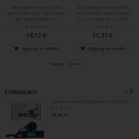
Altoparlante esterno PNI
Altoparlante esterno PNI
Jetfon Jopix 024, 5W, 8 Ohm,
DE50 5W per stazioni radio
per stazioni radio CB
CB con spina da 3,5 mm
Rating:
Rating:
0%
0%
18,12 €
11,33 €
Aggiungi al carrello
Aggiungi al carrello
Mostra
CONSIGLIATI
Stazione radio CB PNI Escort HP 9001 PRO ASQ regolabile, AM-FM, 12V / 24V, 4W, Scan, Dual Watch, ANL, display multicolore
Rating:
0%
79,30 €