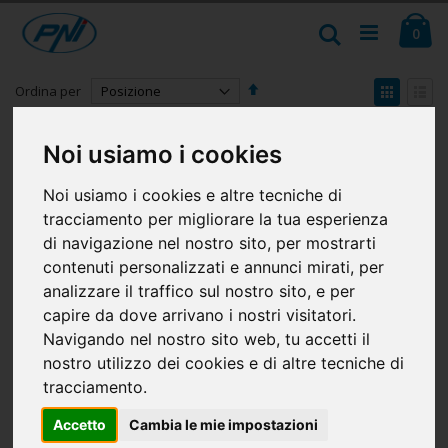
Salta
Ca
al
Cerca
ele
0
contenuto
Imposta
Mostr
Ordina per
la
come
Griglia
Lista
direzione
Mostra
decrescente
Noi usiamo i cookies
Noi usiamo i cookies e altre tecniche di
tracciamento per migliorare la tua esperienza
di navigazione nel nostro sito, per mostrarti
contenuti personalizzati e annunci mirati, per
analizzare il traffico sul nostro sito, e per
capire da dove arrivano i nostri visitatori.
Navigando nel nostro sito web, tu accetti il
nostro utilizzo dei cookies e di altre tecniche di
Supporto di montaggio PNI-
Supporto di montaggio PNI-U
tracciamento.
U1 per le stazioni PB CB PRO
per stazioni radio CB HP
HP 6500, 7120, 6550, 6550
8000L/8001L/8001L/8024
Accetto
Cambia le mie impostazioni
Rating:
Rating:
0%
0%