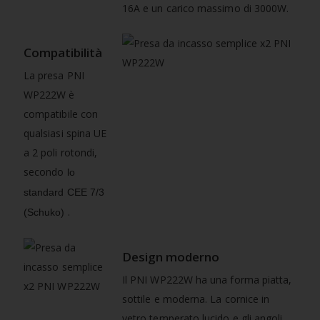
16A e un carico massimo di 3000W.
Compatibilità
La presa PNI
WP222W è
compatibile con
qualsiasi spina UE
a 2 poli rotondi,
secondo
lo
standard CEE 7/3
.
(Schuko)
Design moderno
Il PNI WP222W ha una forma piatta,
sottile e moderna. La cornice in
vetro temperato lucido e gli angoli