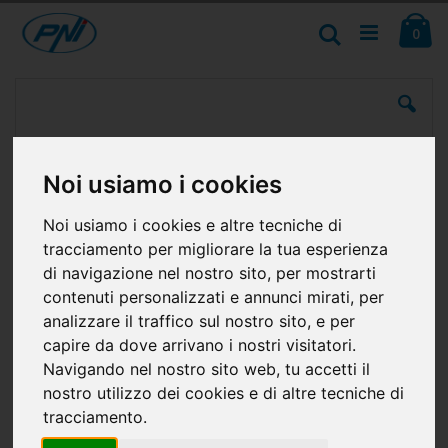
Salta
Ca
al
Cerca
ele
0
contenuto
Vai
alla
fine
della
galleria
di
Noi usiamo i cookies
immagini
Noi usiamo i cookies e altre tecniche di
tracciamento per migliorare la tua esperienza
di navigazione nel nostro sito, per mostrarti
contenuti personalizzati e annunci mirati, per
analizzare il traffico sul nostro sito, e per
capire da dove arrivano i nostri visitatori.
Navigando nel nostro sito web, tu accetti il
nostro utilizzo dei cookies e di altre tecniche di
tracciamento.