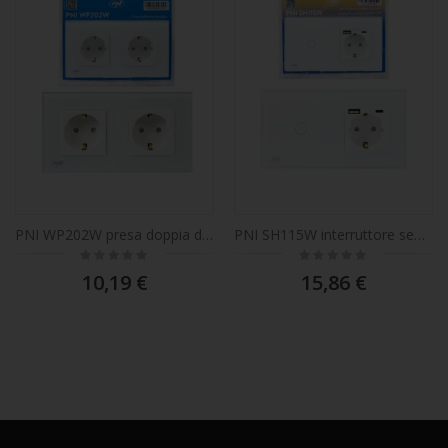
PNI WP202W presa doppia da incasso, con cornice in vetro, 16A, 2X3000W, 230V, bianco
PNI SH115W interruttore semplice in vetro con touch, abbinato a presa Schuko e prese USB
Rating:
Rating:
0%
0%
10,19 €
15,86 €