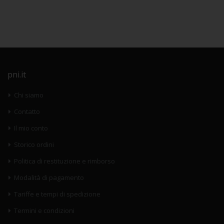
pni.it
Chi siamo
Contatto
Il mio conto
Storico ordini
Politica di restituzione e rimborso
Modalità di pagamento
Tariffe e tempi di spedizione
Termini e condizioni