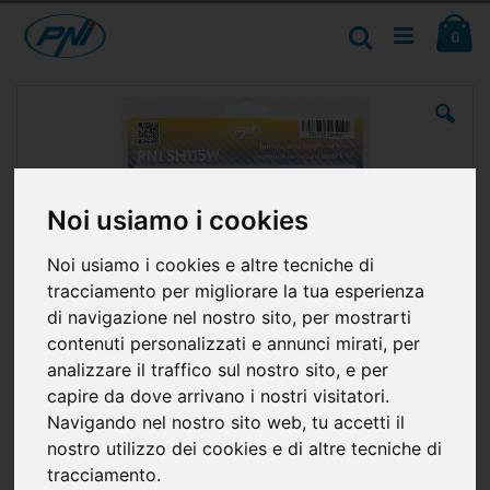
Salta
Ca
al
Cerca
ele
0
contenuto
Vai
alla
fine
della
galleria
di
immagini
Noi usiamo i cookies
Noi usiamo i cookies e altre tecniche di
tracciamento per migliorare la tua esperienza
di navigazione nel nostro sito, per mostrarti
contenuti personalizzati e annunci mirati, per
analizzare il traffico sul nostro sito, e per
capire da dove arrivano i nostri visitatori.
Navigando nel nostro sito web, tu accetti il
nostro utilizzo dei cookies e di altre tecniche di
tracciamento.