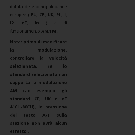
dotata delle principali bande
europee (
EU, CE, UK, PL, I,
I2, dE, In
) e di
funzionamento
AM/FM
.
Nota: prima di modificare
la modulazione,
controllare la velocità
selezionata. Se lo
standard selezionato non
supporta la modulazione
AM (ad esempio gli
standard CE, UK e dE
41CH-80CH), la pressione
del tasto A/F sulla
stazione non avrà alcun
effetto
.