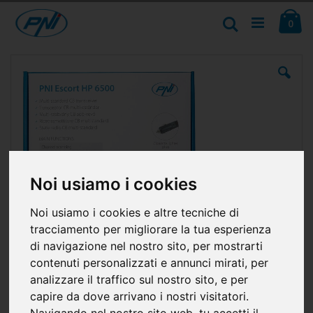
Salta
Ca
al
Cerca
ele
0
contenuto
Vai
alla
fine
della
galleria
di
immagini
Noi usiamo i cookies
Noi usiamo i cookies e altre tecniche di
tracciamento per migliorare la tua esperienza
di navigazione nel nostro sito, per mostrarti
contenuti personalizzati e annunci mirati, per
analizzare il traffico sul nostro sito, e per
capire da dove arrivano i nostri visitatori.