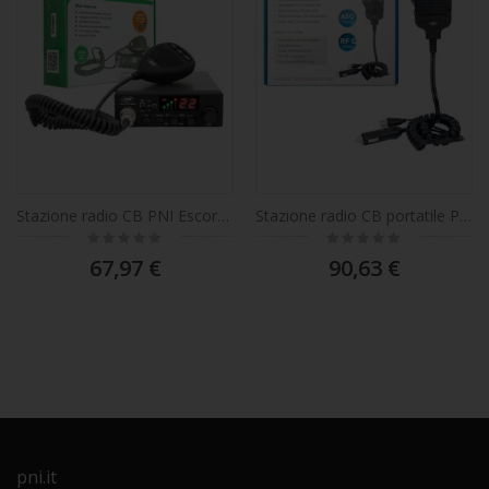
Stazione radio CB PNI Escort HP 8000L con ASQ regolabile, 12V, 4W, blocco, presa accendisigari inclusa
Stazione radio CB portatile PNI Escort HP 62, multi standard, 4W, 12V, AM-FM, ASQ a 5 livelli regolabile, guadagno RF a 9 livelli, doppio orologio, scansione, blocco
Rating:
Rating:
0%
0%
67,97 €
90,63 €
pni.it