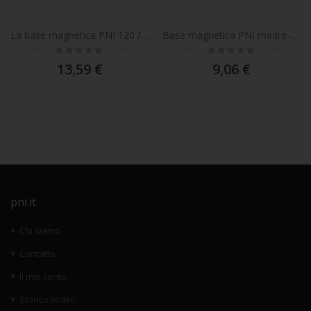
La base magnetica PNI 120 / DV 125mm contiene un cavo da 4 m e una presa PL259
Base magnetica PNI madre-padre connessione BNC, 55 mm, cavo 3 metri
Rating:
Rating:
0%
0%
13,59 €
9,06 €
pni.it
Chi siamo
Contatto
Il mio conto
Storico ordini