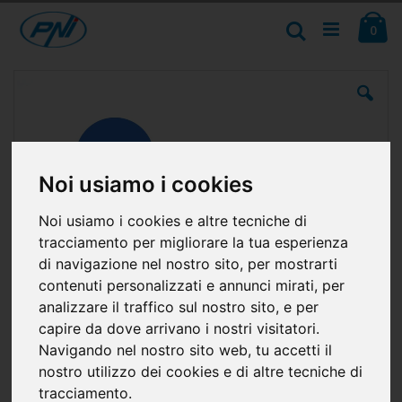
Salta
Ca
al
Cerca
ele
0
contenuto
Vai
alla
fine
della
galleria
di
immagini
Noi usiamo i cookies
Noi usiamo i cookies e altre tecniche di
tracciamento per migliorare la tua esperienza
di navigazione nel nostro sito, per mostrarti
contenuti personalizzati e annunci mirati, per
analizzare il traffico sul nostro sito, e per
capire da dove arrivano i nostri visitatori.
Navigando nel nostro sito web, tu accetti il
nostro utilizzo dei cookies e di altre tecniche di
tracciamento.