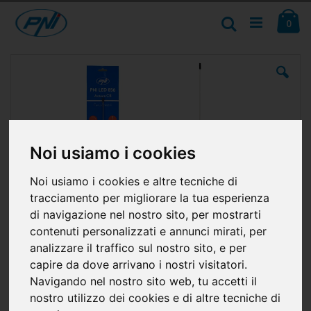
Salta
Ca
al
Cerca
ele
0
contenuto
Vai
alla
fine
della
galleria
di
immagini
Noi usiamo i cookies
Noi usiamo i cookies e altre tecniche di
tracciamento per migliorare la tua esperienza
di navigazione nel nostro sito, per mostrarti
contenuti personalizzati e annunci mirati, per
analizzare il traffico sul nostro sito, e per
capire da dove arrivano i nostri visitatori.
Navigando nel nostro sito web, tu accetti il
nostro utilizzo dei cookies e di altre tecniche di