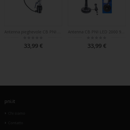
Antenna pieghevole CB PNI LED 1000, lunga 80 cm, con cavo e attacco fisso a farfalla, 26-30 MHz, 300 Watt, si illumina durante la trasmissione
Antenna CB PNI LED 2000 90 cm, con base magnetica da 145 mm, 26-28 MHz, 500 Watt, si illumina durante la trasmissione
Rating:
Rating:
0%
0%
33,99 €
33,99 €
pni.it
Chi siamo
Contatto