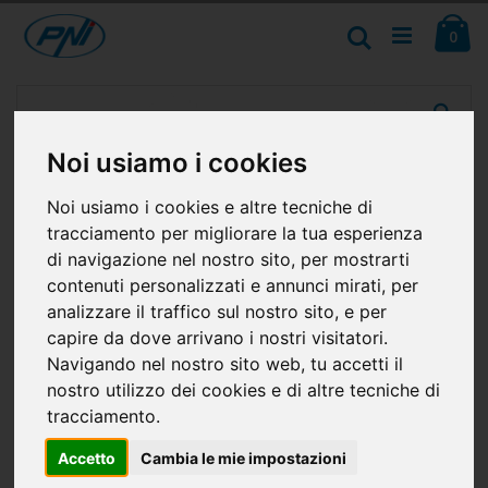
Salta
Ca
al
Cerca
ele
0
contenuto
Vai
alla
fine
della
Noi usiamo i cookies
galleria
di
Noi usiamo i cookies e altre tecniche di
immagini
tracciamento per migliorare la tua esperienza
di navigazione nel nostro sito, per mostrarti
contenuti personalizzati e annunci mirati, per
analizzare il traffico sul nostro sito, e per
capire da dove arrivano i nostri visitatori.
Navigando nel nostro sito web, tu accetti il
nostro utilizzo dei cookies e di altre tecniche di
tracciamento.
Accetto
Cambia le mie impostazioni