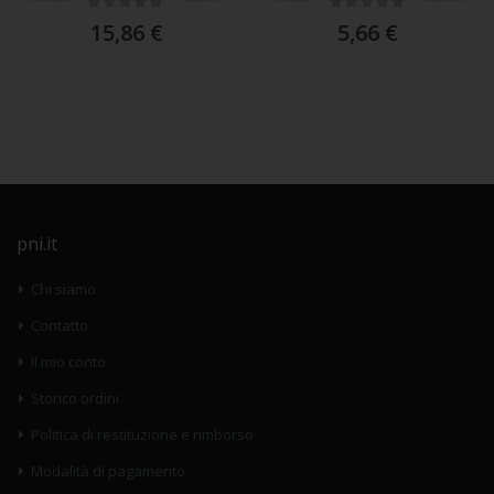
0%
0%
15,86 €
5,66 €
pni.it
Chi siamo
Contatto
Il mio conto
Storico ordini
Politica di restituzione e rimborso
Modalità di pagamento