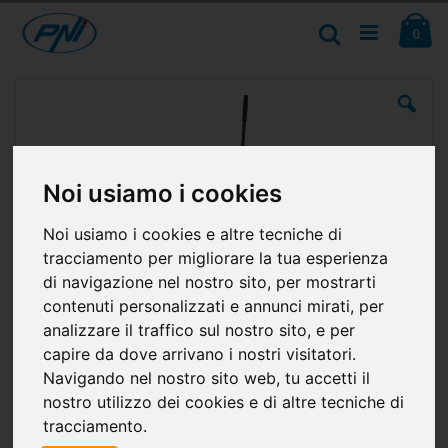
Salta
Ca
al
Cerca
ele
0
contenuto
Vai
alla
fine
della
galleria
di
Noi usiamo i cookies
immagini
Noi usiamo i cookies e altre tecniche di
tracciamento per migliorare la tua esperienza
di navigazione nel nostro sito, per mostrarti
contenuti personalizzati e annunci mirati, per
analizzare il traffico sul nostro sito, e per
capire da dove arrivano i nostri visitatori.
Navigando nel nostro sito web, tu accetti il
nostro utilizzo dei cookies e di altre tecniche di
tracciamento.