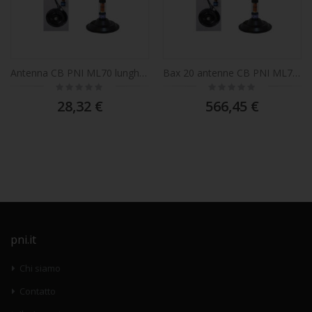
Antenna CB PNI ML70 lunghezza 70cm, 26-30MHz, 200W, magnete 145 mm incluso
Bax 20 antenne CB PNI ML70, lunghezza 70 cm, 26-30 MHz, 200 W, magnete 145 mm incluso
Rating:
Rating:
0%
0%
28,32 €
566,45 €
pni.it
Chi siamo
Contatto