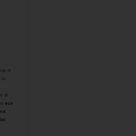
nze di
: lo
e di
one
eco
Vox
del