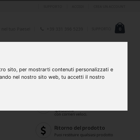
SUPPORTO
ACCEDI
CREA UN ACCOUNT
Cart
element
0
I nel tuo Paese!
+39 331 396 5239
SUPPORTO
ERIFERICHE
FOTO, VIDEO, AUDIO E OTTICA
ro sito, per mostrarti contenuti personalizzati e
gando nel nostro sito web, tu accetti il nostro
B
Spedizione veloce
Spedizione
con corrieri veloci.
Ritorno del prodotto
Puoi restituire qualsiasi prodotto