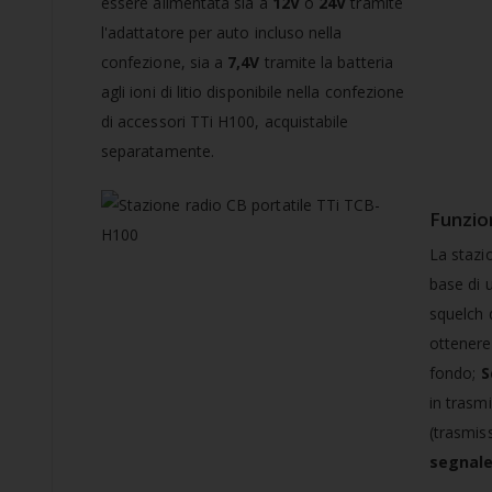
essere alimentata sia a
12V
o
24V
tramite
l'adattatore per auto incluso nella
confezione, sia a
7,4V
tramite la batteria
agli ioni di litio disponibile nella confezione
di accessori TTi H100, acquistabile
separatamente.
Funzio
La stazi
base di 
squelch 
ottenere
fondo;
S
in trasm
(trasmis
segnale