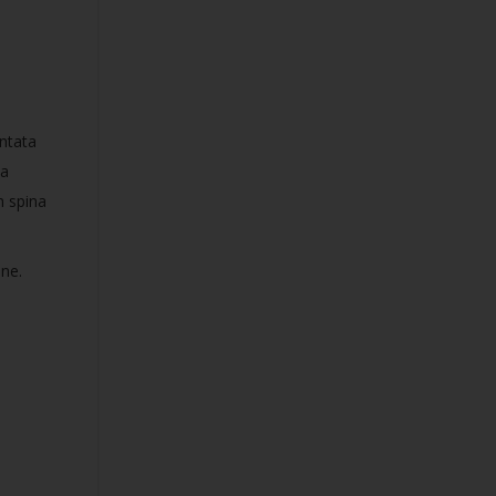
ontata
 a
n spina
ne.