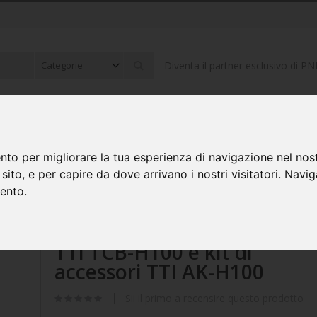
Diventa il partner esclusivo di PN
Cerca
ONICA PER AUTO
ELETTRONICO ED ELETTRICO
COMPUTER E P
nto per migliorare la tua esperienza di navigazione nel nost
o sito, e per capire da dove arrivano i nostri visitatori. Navi
it di accessori TTI AK-H100
mento.
Pacchetto stazione radio C
TTi TCB-H100 e kit di
accessori TTI AK-H100
Sii il primo a recensire questo prodotto