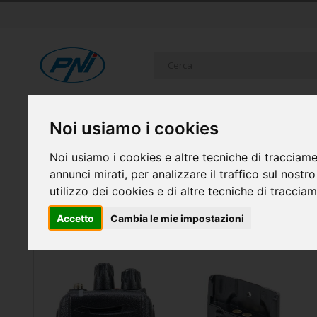
Salta
al
contenuto
Cerca
RICETRASMITTENTI
SISTEMI DI SICUREZZA
ELETTR
Noi usiamo i cookies
FAI DA TE
CASA INTELLIGENTE E GADGET
Noi usiamo i cookies e altre tecniche di tracciame
annunci mirati, per analizzare il traffico sul nostr
Home
Pacchetto stazione radio CB TTi TCB-H100 e k
utilizzo dei cookies e di altre tecniche di traccia
Accetto
Cambia le mie impostazioni
Vai
alla
fine
della
galleria
di
immagini