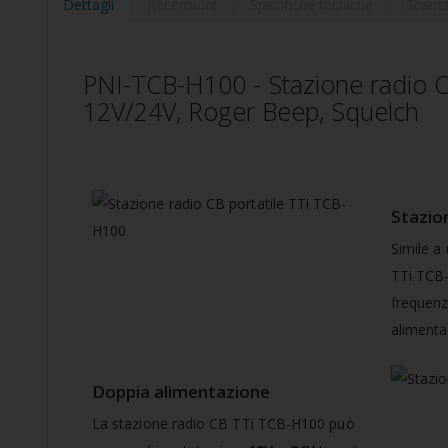
della
Dettagli
Recensioni
Specifiche tecniche
Scaric
galleria
di
immagini
PNI-TCB-H100 - Stazione radio C
12V/24V, Roger Beep, Squelch
Stazio
Simile a 
TTi TCB-
frequen
alimenta
Doppia alimentazione
La stazione radio CB TTi TCB-H100 può