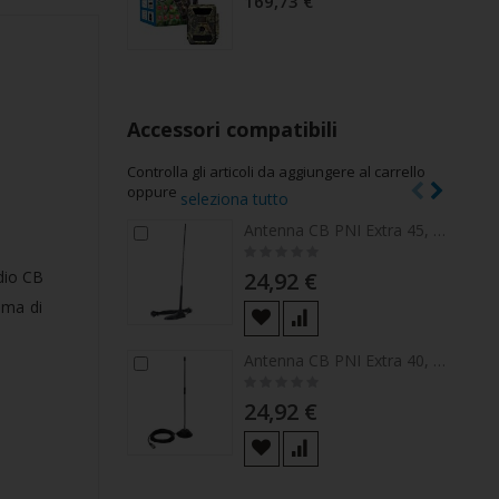
169,73 €
Accessori compatibili
Controlla gli articoli da aggiungere al carrello
oppure
seleziona tutto
Antenna CB PNI Extra 45, con magnete incluso, lunghezza 45 cm, SWR 1.0, 26-30MHz, 150W, fibra di vetro
Aggiungi
Agg
Rating:
al
al
0%
carrello
carr
24,92 €
adio CB
mma di
Antenna CB PNI Extra 40, con magnete incluso, lunghezza 45 cm, 30 W, 26-30 MHz, SWR 1.0, fibra di vetro
Aggiungi
Agg
Rating:
al
al
0%
carrello
carr
24,92 €