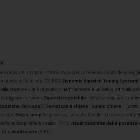
ni
one radio CB TTi TCB-H100 è stata creata tenendo conto delle esige
un utente della banda CB:
DSS (Dynamic Squelch Tuning System)
della stazione viene regolato dinamicamente a un livello ottimale per
 la migliore ricezione;
Squelch regolabile
: riduce al minimo il rumor
cansione dei canali
;
Serratura a chiave
;
Suono chiave
; Funzi
issione;
Roger beep
(segnale acustico alla fine della trasmissione);
sione senza premere il tasto PTT);
visualizzazione della potenza 
 di trasmissione
(S-RF).