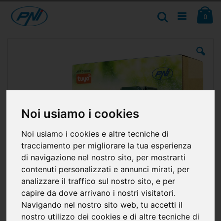
Salta
Ca
al
Cerca
ele
0
contenuto
Vai
alla
fine
della
galleria
di
immagini
Noi usiamo i cookies
Noi usiamo i cookies e altre tecniche di
tracciamento per migliorare la tua esperienza
di navigazione nel nostro sito, per mostrarti
contenuti personalizzati e annunci mirati, per
analizzare il traffico sul nostro sito, e per
capire da dove arrivano i nostri visitatori.
Navigando nel nostro sito web, tu accetti il
nostro utilizzo dei cookies e di altre tecniche di