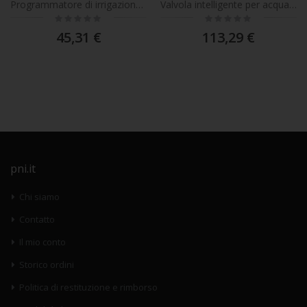
Programmatore di irrigazione intelligente PNI SWI170, Wi-Fi, connessione 3/4 o 1/2, 1700 l/h, controllo tramite app Tuya, compatibile con Amazon Alexa e Google Home
Valvola intelligente per acqua PNI SV180 PRO, connettività Wi-Fi, IP65, DN20, 3/4 applicazione Tuya, compatibile con Amazon Alexa e Google Home, misura il consumo di acqua, flussometro.
Rating:
Rating:
0%
0%
45,31 €
113,29 €
pni.it
Chi siamo
Contatto
Il mio conto
Storico ordini
Politica di restituzione e rimborso