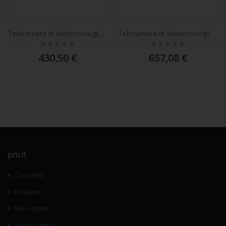
Telecamera di videosorveglianza PNI IP5422, 5MP, termografia 720P, POE, 12V, funzioni AI, slot per scheda micro SD, ONVIF, IP66
Telecamera di videosorveglianza PNI IP6424, 8MP, D-WDR, zoom digitale, con funzioni di rilevamento o identificazione intelligente, vista panoramica a 180 gradi, 12V, POE, IP67
Rating:
Rating:
0%
0%
430,50 €
657,08 €
pni.it
Chi siamo
Contatto
Il mio conto
Storico ordini