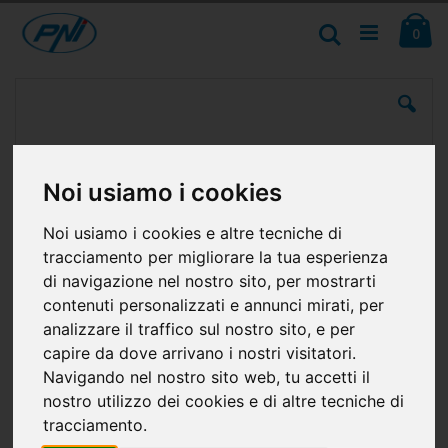
Salta
Ca
al
Cerca
ele
0
contenuto
Vai
alla
fine
della
galleria
di
Noi usiamo i cookies
immagini
Noi usiamo i cookies e altre tecniche di
tracciamento per migliorare la tua esperienza
di navigazione nel nostro sito, per mostrarti
contenuti personalizzati e annunci mirati, per
analizzare il traffico sul nostro sito, e per
capire da dove arrivano i nostri visitatori.
Navigando nel nostro sito web, tu accetti il
nostro utilizzo dei cookies e di altre tecniche di
tracciamento.