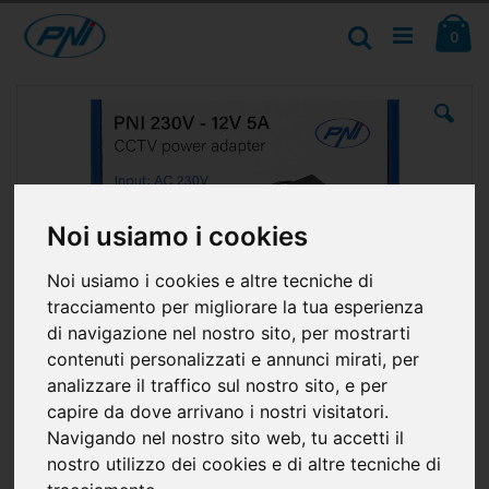
Salta
Ca
al
Cerca
ele
0
contenuto
Vai
alla
fine
della
galleria
di
immagini
Noi usiamo i cookies
Noi usiamo i cookies e altre tecniche di
tracciamento per migliorare la tua esperienza
di navigazione nel nostro sito, per mostrarti
contenuti personalizzati e annunci mirati, per
analizzare il traffico sul nostro sito, e per
capire da dove arrivano i nostri visitatori.
Navigando nel nostro sito web, tu accetti il
nostro utilizzo dei cookies e di altre tecniche di