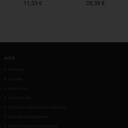
11,33 €
28,39 €
pni.it
Chi siamo
Contatto
Il mio conto
Storico ordini
Politica di restituzione e rimborso
Modalità di pagamento
Tariffe e tempi di spedizione