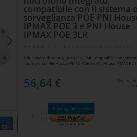
microfono integrato,
compatibile con il sistema d
sorveglianza POE PNI Hous
IPMAX POE 3 e PNI House
IPMAX POE 3LR
Sii il primo a recensire questo prodotto
Telecamera di sorveglianza POE 3MP compatibile con i sistemi
sorveglianza PNI House IPMAX POE 3 e PNI House IPMAX POE
56,64 €
Disponibili
SKU
IP3POE Telecamera di videosorveglianza IPI con IP, 3
esterno
Aggiungi al carrello