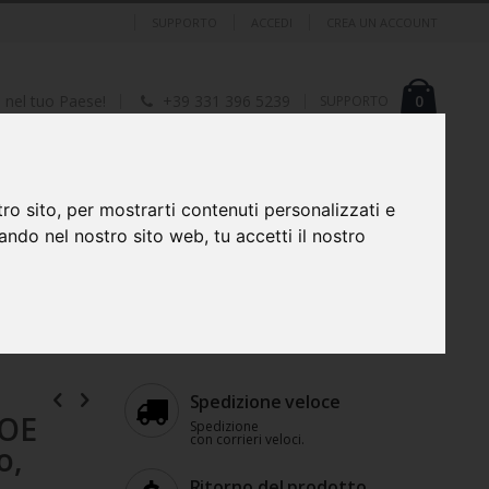
SUPPORTO
ACCEDI
CREA UN ACCOUNT
Cart
element
0
I nel tuo Paese!
+39 331 396 5239
SUPPORTO
ERIFERICHE
FOTO, VIDEO, AUDIO E OTTICA
ro sito, per mostrarti contenuti personalizzati e
gando nel nostro sito web, tu accetti il nostro
orveglianza POE PNI House IPMAX POE 3 e PNI House
Spedizione veloce
POE
Spedizione
con corrieri veloci.
o,
Ritorno del prodotto