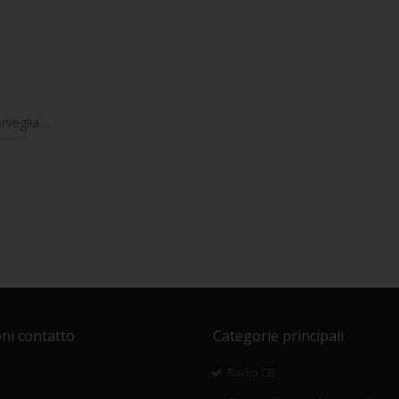
La telecamera di videosorveglianza PNI IP5POE, 5MP, D-WDR, 4,0 mm, 6 LED, IP66, bianca, è dotata di funzioni di riconoscimento umano AI e conteggio persone.
ni contatto
Categorie principali
Radio CB