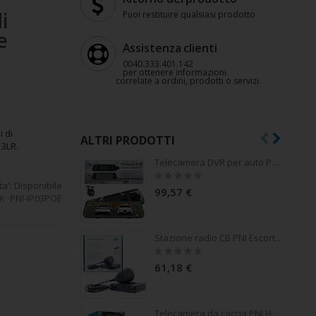
i
Puoi restituire qualsiasi prodotto
e
Assistenza clienti
0040.333.401.142
per ottenere informazioni
correlate a ordini, prodotti o servizi.
 di
ALTRI PRODOTTI
 3LR.
Telecamera DVR per auto PNI Voyager S2800 UHD 4K 170° integrata nello specchietto retrovisore, touchscreen IPS da 9,66 pollici, monitoraggio del parcheggio, G-Sensor, slot per scheda micro SD, USB-C, funzione GPS, Wi-Fi, controllo tramite app, telecamera
Rating:
0%
ta':
Disponibile
99,57 €
PNI-IP03POE
MP, da
Stazione radio CB PNI Escort HP 6500, multistandard, 4W, AM-FM, 12V, ASQ, guadagno RF, presa accendisigari inclusa AM/FM commutabile solo nella banda UE
Rating:
0%
61,18 €
Telecamera da caccia PNI Hunting 350C 12MP con 3G Internet, SMS, invia foto in movimento sul telefono, e-mail, FTP, full HD 1080P, visione notturna, 58 LED invisibili per animali