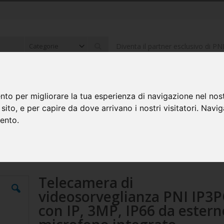
Diventa il partner esclusivo di PN
Cerca
ONICA PER AUTO
ELETTRONICO ED ELETTRICO
COMPUTER E P
nto per migliorare la tua esperienza di navigazione nel nost
o sito, e per capire da dove arrivano i nostri visitatori. Navi
mento.
P, IP66 da esterno, microfono integrato, compatibile con il sistema di s
Telecamera di
videosorveglianza PNI IP3
con IP, 3MP, IP66 da estern