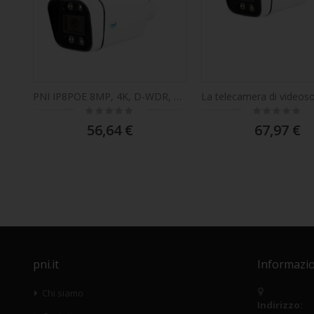
PNI IP8POE 8MP, 4K, D-WDR, 4,0mm, 6 LED, IP66, microfono e altoparlante integrati, bianco
Rating:
Rating:
0%
0%
56,64 €
67,97 €
pni.it
Informazio
Chi siamo
Indirizzo: