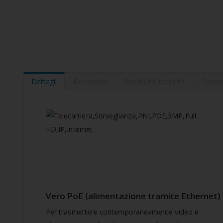
Vai
all'inizio
della
galleria
di
immagini
Dettagli
Recensioni
Specifiche tecniche
Scaric
Vero PoE (alimentazione tramite Ethernet)
Per trasmettere contemporaneamente video e