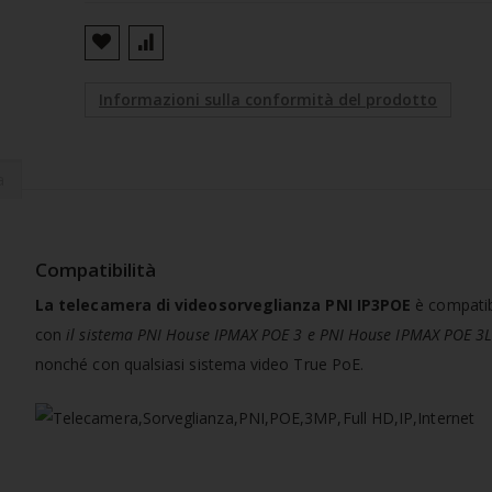
Informazioni sulla conformità del prodotto
a
Compatibilità
La telecamera di videosorveglianza PNI IP3POE
è compatib
con
il sistema PNI House IPMAX POE 3 e PNI House IPMAX POE 3L
nonché con qualsiasi sistema video True PoE.