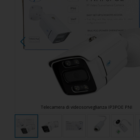
di
immagini
Telecamera di videosorveglianza IP3POE PNI