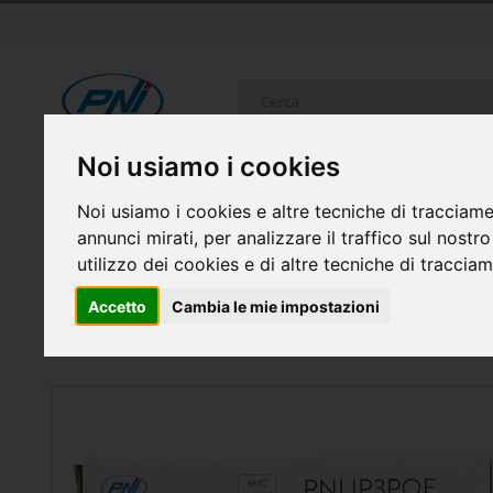
Salta
al
contenuto
Cerca
Noi usiamo i cookies
RICETRASMITTENTI
SISTEMI DI SICUREZZA
ELETTR
Noi usiamo i cookies e altre tecniche di tracciame
FAI DA TE
CASA INTELLIGENTE E GADGET
annunci mirati, per analizzare il traffico sul nostr
utilizzo dei cookies e di altre tecniche di traccia
Home
Accetto
Cambia le mie impostazioni
Telecamera di videosorveglianza PNI IP3POE con IP, 3M
IPMAX POE 3LR
Vai
alla
fine
della
galleria