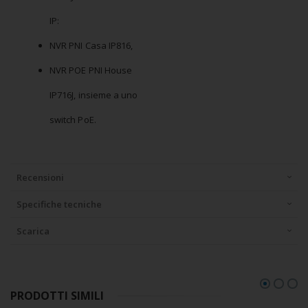
IP:
NVR PNI Casa IP816,
NVR POE PNI House
IP716J, insieme a uno
switch PoE.
Recensioni
Specifiche tecniche
Scarica
PRODOTTI SIMILI