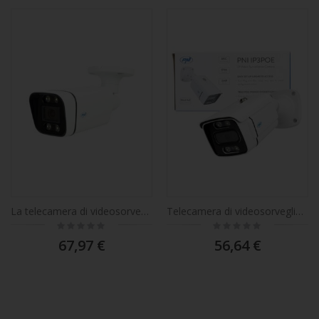
La telecamera di videosorveglianza PNI IP5POE, 5MP, D-WDR, 4,0 mm, 6 LED, IP66, bianca, è dotata di funzioni di riconoscimento umano AI e conteggio persone.
Telecamera di videosorveglianza PNI IP3POE con IP, 3MP, IP66 da esterno, microfono integrato, compatibile con il sistema di sorveglianza POE PNI House IPMAX POE 3 e PNI House IPMAX POE 3LR
Rating:
Rating:
0%
0%
67,97 €
56,64 €