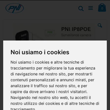
Salta
Ca
al
Cerca
ele
0
contenuto
Vai
alla
fine
della
galleria
di
immagini
Noi usiamo i cookies
Noi usiamo i cookies e altre tecniche di
tracciamento per migliorare la tua esperienza
di navigazione nel nostro sito, per mostrarti
contenuti personalizzati e annunci mirati, per
analizzare il traffico sul nostro sito, e per
capire da dove arrivano i nostri visitatori.
Navigando nel nostro sito web, tu accetti il
nostro utilizzo dei cookies e di altre tecniche di
tracciamento.