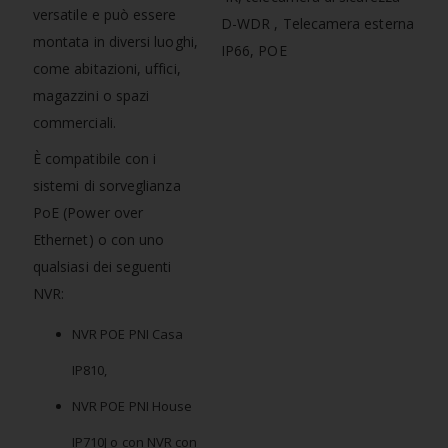
versatile e può essere
montata in diversi luoghi,
come abitazioni, uffici,
magazzini o spazi
commerciali.
È compatibile con i
sistemi di sorveglianza
PoE (Power over
Ethernet) o con uno
qualsiasi dei seguenti
NVR:
NVR POE PNI Casa
IP810,
NVR POE PNI House
IP710J o con NVR con