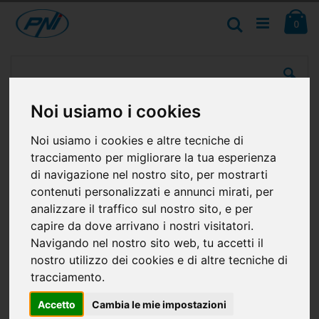
Salta
Ca
al
Cerca
ele
0
contenuto
Vai
alla
fine
della
Noi usiamo i cookies
galleria
di
immagini
Noi usiamo i cookies e altre tecniche di
tracciamento per migliorare la tua esperienza
di navigazione nel nostro sito, per mostrarti
contenuti personalizzati e annunci mirati, per
analizzare il traffico sul nostro sito, e per
capire da dove arrivano i nostri visitatori.
Navigando nel nostro sito web, tu accetti il
nostro utilizzo dei cookies e di altre tecniche di
tracciamento.
Accetto
Cambia le mie impostazioni