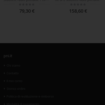
Rating:
Rating:
0%
0%
79,30 €
158,60 €
pni.it
Chi siamo
Contatto
Il mio conto
Storico ordini
Politica di restituzione e rimborso
Modalità di pagamento