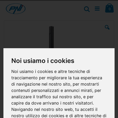
Salta
Ca
al
Cerca
ele
0
contenuto
Vai
alla
fine
della
galleria
di
immagini
Noi usiamo i cookies
Noi usiamo i cookies e altre tecniche di
tracciamento per migliorare la tua esperienza
di navigazione nel nostro sito, per mostrarti
contenuti personalizzati e annunci mirati, per
analizzare il traffico sul nostro sito, e per
capire da dove arrivano i nostri visitatori.
Navigando nel nostro sito web, tu accetti il
nostro utilizzo dei cookies e di altre tecniche di