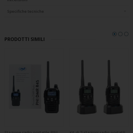
Specifiche tecniche
PRODOTTI SIMILI
Stazione radio portatile PNI DMR R45, digitale e analogica, 446 MHz, 16 canali digitali e 99 canali analogici, funzione di registrazione vocale, batteria agli ioni di litio da 2000 mAh
Kit di 2 stazioni radio portatili PNI DMR R45, digitali e analogiche, 446 MHz, 16 canali digitali e 99 canali analogici, funzione di registrazione vocale, batteria agli ioni di litio da 2000 mAh