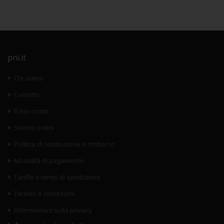
pni.it
Chi siamo
Contatto
Il mio conto
Storico ordini
Politica di restituzione e rimborso
Modalità di pagamento
Tariffe e tempi di spedizione
Termini e condizioni
Informazioni sulla privacy