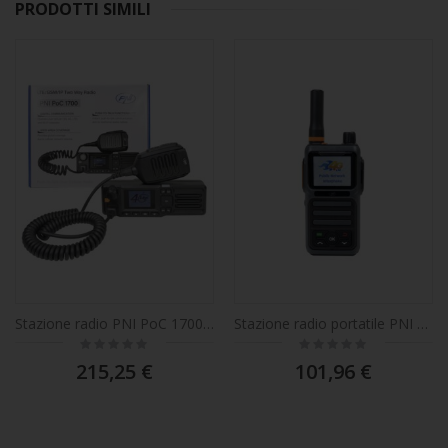
PRODOTTI SIMILI
Stazione radio PNI PoC 1700, GSM 4G LTE, Wi-Fi 2,4 GHz, sistema operativo Android, schermo a colori da 1,77 pollici, 12V, IP54
Stazione radio portatile PNI PoC 1300 GSM 4G LTE, sistema operativo Linux, schermo a colori da 1,77 pollici, batteria agli ioni di litio da 4400 mAh
Rating:
Rating:
0%
0%
215,25 €
101,96 €