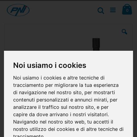
Salta
Ca
al
Cerca
ele
0
contenuto
Vai
alla
fine
della
galleria
di
immagini
Noi usiamo i cookies
Noi usiamo i cookies e altre tecniche di
tracciamento per migliorare la tua esperienza
di navigazione nel nostro sito, per mostrarti
contenuti personalizzati e annunci mirati, per
analizzare il traffico sul nostro sito, e per
capire da dove arrivano i nostri visitatori.
Navigando nel nostro sito web, tu accetti il
nostro utilizzo dei cookies e di altre tecniche di
tracciamento.