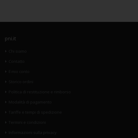
pni.it
Chi siamo
Contatto
Il mio conto
Storico ordini
Politica di restituzione e rimborso
Modalità di pagamento
Tariffe e tempi di spedizione
Termini e condizioni
Informazioni sulla privacy