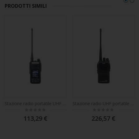
PRODOTTI SIMILI
Stazione radio portatile UHF PNI N75, IP67
Stazione radio UHF portatile PNI Alinco DJ-A-41-E, 128CH, 400-470 MHz, 1500 mAh, Scrambler, TOT, VOX, CTCSS-DCS
Rating:
Rating:
0%
0%
113,29 €
226,57 €