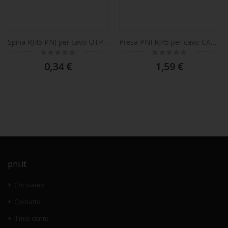
Spina RJ45 PNJ per cavo UTP Cat6
Presa PNI RJ45 per cavo CAT7 S / FTP
Rating:
Rating:
0%
0%
0,34 €
1,59 €
pni.it
Chi siamo
Contatto
Il mio conto