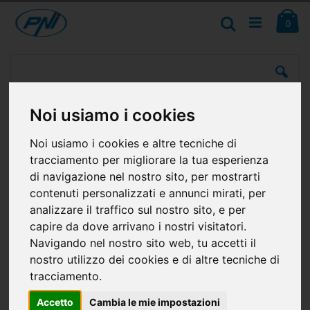
Salta
Ca
al
Cerca
ele
0
contenuto
Vai
alla
fine
della
galleria
Noi usiamo i cookies
di
immagini
Noi usiamo i cookies e altre tecniche di
tracciamento per migliorare la tua esperienza
di navigazione nel nostro sito, per mostrarti
contenuti personalizzati e annunci mirati, per
analizzare il traffico sul nostro sito, e per
capire da dove arrivano i nostri visitatori.
Navigando nel nostro sito web, tu accetti il
nostro utilizzo dei cookies e di altre tecniche di
tracciamento.
Accetto
Cambia le mie impostazioni