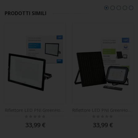
PRODOTTI SIMILI
Riflettore LED PNI GreenHouse WS230 200 W, alimentazione 230 V, 17540 lm, 6500 K, IP65
Riflettore LED PNI GreenHouse WS50 da 50 W con pannello solare, batteria da 6000 mAh, telecomando, temporizzazione e luminosità regolabili, 6500 K, IP65
Rating:
Rating:
0%
0%
33,99 €
33,99 €