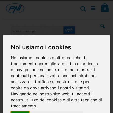
Salta
Ca
al
Cerca
ele
0
contenuto
Vai
alla
fine
della
galleria
di
Noi usiamo i cookies
immagini
Noi usiamo i cookies e altre tecniche di
tracciamento per migliorare la tua esperienza
di navigazione nel nostro sito, per mostrarti
contenuti personalizzati e annunci mirati, per
analizzare il traffico sul nostro sito, e per
capire da dove arrivano i nostri visitatori.
Navigando nel nostro sito web, tu accetti il
nostro utilizzo dei cookies e di altre tecniche di
tracciamento.