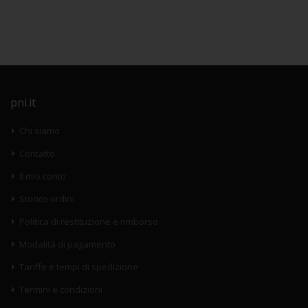
pni.it
Chi siamo
Contatto
Il mio conto
Storico ordini
Politica di restituzione e rimborso
Modalità di pagamento
Tariffe e tempi di spedizione
Termini e condizioni