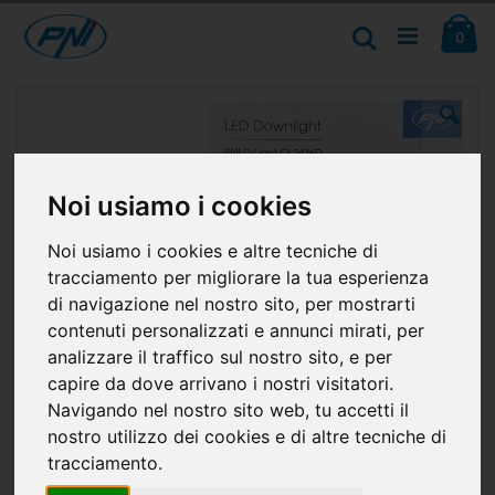
Salta
Ca
al
Cerca
ele
0
contenuto
Vai
alla
fine
della
galleria
di
Noi usiamo i cookies
immagini
Noi usiamo i cookies e altre tecniche di
tracciamento per migliorare la tua esperienza
di navigazione nel nostro sito, per mostrarti
contenuti personalizzati e annunci mirati, per
analizzare il traffico sul nostro sito, e per
capire da dove arrivano i nostri visitatori.
Navigando nel nostro sito web, tu accetti il
nostro utilizzo dei cookies e di altre tecniche di
tracciamento.