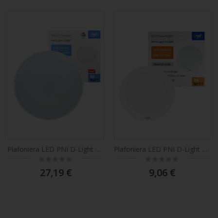
Plafoniera LED PNI D-Light CL2436T Wi-Fi, RGBW, 36W, dimmerabile, rotonda 41 cm, 3000K-6500K, alimentazione 230V, 3600 lm, bianco, controllo tramite app Tuya
Plafoniera LED PNI D-Light CL2425 24W, rotonda 29 cm, 4200K, alimentazione 230V, 2640 lm, bianco neutro
Rating:
Rating:
0%
0%
27,19 €
9,06 €