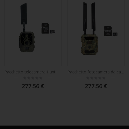
Pacchetto telecamera Hunting PNI Hunting 550C, Internet 4G LTE, accesso tramite l'applicazione Tuya, batteria + scheda di memoria MicroSD PNI da 32 GB con adattatore SD
Pacchetto fotocamera da caccia PNI Hunting 400C PRO da 24 MP con Internet 4G LTE, GPS + scheda di memoria MicroSD PNI da 32 GB con adattatore SD
Rating:
Rating:
0%
0%
277,56 €
277,56 €