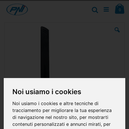
Salta
Ca
al
Cerca
ele
0
contenuto
Vai
alla
fine
della
galleria
di
immagini
Noi usiamo i cookies
Noi usiamo i cookies e altre tecniche di
tracciamento per migliorare la tua esperienza
di navigazione nel nostro sito, per mostrarti
contenuti personalizzati e annunci mirati, per