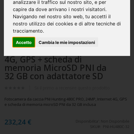
analizzare il traffico sul nostro sito, e per
Telecamera da caccia PNI con scheda microSD inclusa
capire da dove arrivano i nostri visitatori.
Navigando nel nostro sito web, tu accetti il
nostro utilizzo dei cookies e di altre tecniche di
Vai
tracciamento.
Pacchetto fotocamera da
all'inizio
della
caccia PNI Hunting 480C
Accetto
Cambia le mie impostazioni
galleria
di
PRO, 24 MP, con Internet
immagini
4G, GPS + scheda di
memoria MicroSD PNI da
32 GB con adattatore SD
Sii il primo a recensire questo prodotto
Fotocamera da caccia PNI Hunting 480C PRO, 24MP, Internet 4G, GPS
e scheda di memoria microSD PNI da 32 GB inclusa
232,24 €
Disponibilita':
Non Disponibile
SKU
PNI-HU480C-32