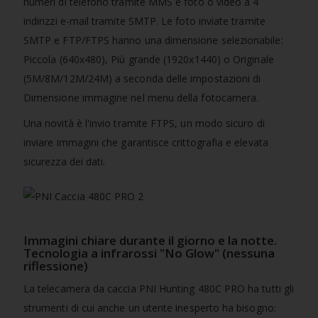
numeri di telefono tramite MMS e foto o video a 4
indirizzi e-mail tramite SMTP. Le foto inviate tramite
SMTP e FTP/FTPS hanno una dimensione selezionabile:
Piccola (640x480), Più grande (1920x1440) o Originale
(5M/8M/12M/24M) a seconda delle impostazioni di
Dimensione immagine nel menu della fotocamera.
Una novità è l'invio tramite FTPS, un modo sicuro di
inviare immagini che garantisce crittografia e elevata
sicurezza dei dati.
Immagini chiare durante il giorno e la notte.
Tecnologia a infrarossi "No Glow" (nessuna
riflessione)
La telecamera da caccia PNI Hunting 480C PRO ha tutti gli
strumenti di cui anche un utente inesperto ha bisogno: