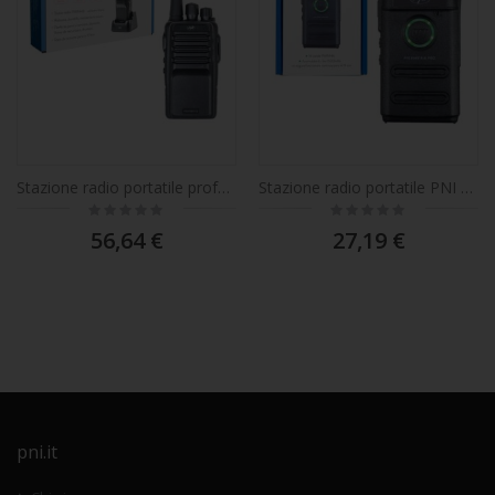
Stazione radio portatile professionale PNI PMR R15 0,5 W, 16 canali programmabili, 16 PMR e 50 CTCSS e 104 toni DCS, ASQ, TOT, monitor, programmabile, batteria da 1200 mAh
Stazione radio portatile PNI PMR R10 PRO, 446 MHz, 0,5 W, 16 canali programmabili, 16 PMR e 50 CTCSS e 104 toni DCS, Monitor, Scansione
Rating:
Rating:
0%
0%
56,64 €
27,19 €
pni.it