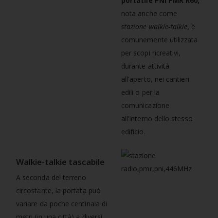
portatile PNI PMR R60,
nota anche come
stazione walkie-talkie,
è
comunemente utilizzata
per scopi ricreativi,
durante attività
all'aperto, nei cantieri
edili o per la
comunicazione
all'interno dello stesso
edificio.
Walkie-talkie tascabile
A seconda del terreno
circostante, la portata può
variare da poche centinaia di
metri (in una città) a diversi