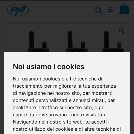
Salta
Ca
al
Cerca
ele
0
contenuto
Vai
alla
fine
della
galleria
di
immagini
Noi usiamo i cookies
Noi usiamo i cookies e altre tecniche di
tracciamento per migliorare la tua esperienza
di navigazione nel nostro sito, per mostrarti
contenuti personalizzati e annunci mirati, per
analizzare il traffico sul nostro sito, e per
capire da dove arrivano i nostri visitatori.
Navigando nel nostro sito web, tu accetti il
nostro utilizzo dei cookies e di altre tecniche di