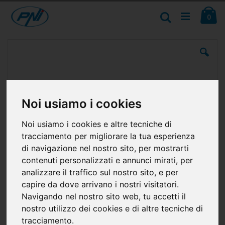
Salta
Ca
al
Cerca
ele
0
contenuto
Vai
alla
fine
della
galleria
di
immagini
Noi usiamo i cookies
Noi usiamo i cookies e altre tecniche di
tracciamento per migliorare la tua esperienza
di navigazione nel nostro sito, per mostrarti
contenuti personalizzati e annunci mirati, per
analizzare il traffico sul nostro sito, e per
capire da dove arrivano i nostri visitatori.
Navigando nel nostro sito web, tu accetti il
nostro utilizzo dei cookies e di altre tecniche di
tracciamento.