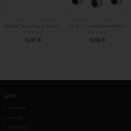
Jack per microfono PNI maschio con 6 pin, montaggio su PCB
Set di 10 connettori maschio per microfono PNI con connessione PCB a 5 pin
Rating:
Rating:
0%
0%
0,91 €
9,06 €
pni.it
Chi siamo
Contatto
Il mio conto