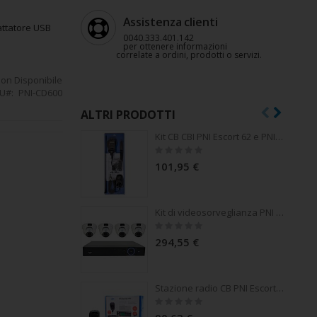
Assistenza clienti
attatore USB
0040.333.401.142
per ottenere informazioni
correlate a ordini, prodotti o servizi.
on Disponibile
U
PNI-CD600
ALTRI PRODOTTI
Kit CB CBI PNI Escort 62 e PNI Extra 48 con magnete incluso, ASQ, guadagno RF
Rating:
0%
101,95 €
Kit di videosorveglianza PNI House - NVR 16CH 1080P e 4 PNI IP2DOME 1080P PNI
Rating:
0%
294,55 €
Stazione radio CB PNI Escort HP 9500 multistandard, altoparlante frontale, ASQ, VOX, Scan, 4W, AM-FM, alimentazione 12V - 24V, spina accendisigari inclusa
Rating:
0%