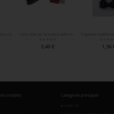
PNI ricarica il cavo di ricarica USB 2.0 a Micro USB 1 m
Cavo USB per la ricarica delle torce PNI Adventure F75, con contatto magnetico, lunghezza 50 cm
Rating:
Rating:
0%
0%
3,40 €
1,36 
ni contatto
Categorie principali
Radio CB
Sistemi di sorveglianza video