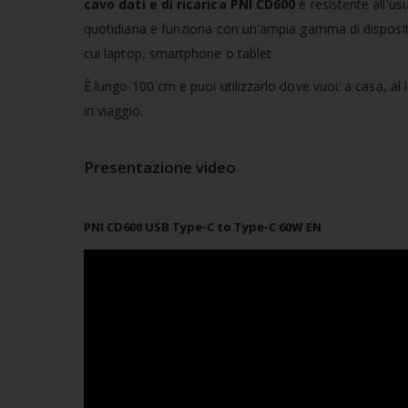
cavo dati e di ricarica PNI CD600
è resistente all'us
quotidiana e funziona con un'ampia gamma di dispositi
cui laptop, smartphone o tablet.
È lungo 100 cm e puoi utilizzarlo dove vuoi: a casa, al 
in viaggio.
Presentazione video
PNI CD600 USB Type-C to Type-C 60W EN