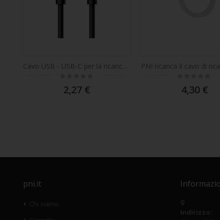
Cavo USB - USB-C per la ricarica delle torce PNI Adventure F550, PNI Adventure F650
Rating:
Rating:
0%
0%
2,27 €
4,30 €
pni.it
Informazio
Chi siamo
Indirizzo:
Contatto