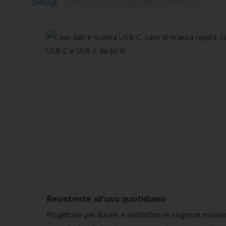
della
Dettagli
Recensioni
Specifiche tecniche
galleria
di
immagini
Resistente all'uso quotidiano
Progettato per durare e soddisfare le esigenze mode