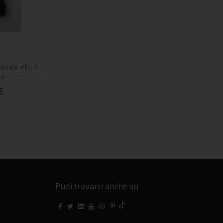
Organizer multifunzionale PNI Tidy Clip 02 cavi, silicone flessibile, autoadesivo, per 8 cavi 4x2 con un diametro di 6 mm, nero, set di 2 pezzi
€
Puoi trovarci anche su: