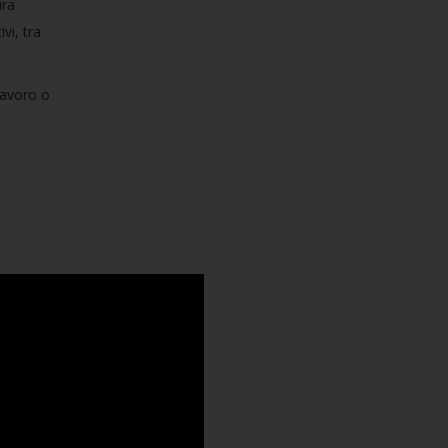
ura
vi, tra
lavoro o