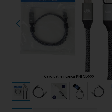
Cavo dati e ricarica PNI CD600
Vai
all'inizio