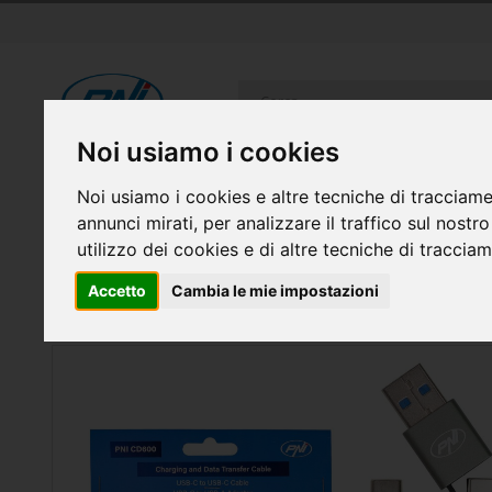
Salta
al
contenuto
Cerca
Noi usiamo i cookies
RICETRASMITTENTI
SISTEMI DI SICUREZZA
ELETTR
Noi usiamo i cookies e altre tecniche di tracciame
annunci mirati, per analizzare il traffico sul nostr
FAI DA TE
CASA INTELLIGENTE E GADGET
utilizzo dei cookies e di altre tecniche di traccia
Home
Cavo dati e ricarica PNI CD600 USB Type-C
Accetto
Cambia le mie impostazioni
Vai
alla
fine
della
galleria
di
immagini