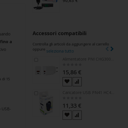
90,63 €
Accessori compatibili
quando
 fino a
Controlla gli articoli da aggiungere al carrello
tivo
oppure
seleziona tutto
Alimentatore PNI CHG300 con porta USB C, QC3.0, PD3.0, PPS e porta USB-A, 30W
Aggiungi
Agg
Rating:
al
al
0%
carrello
carr
15,86 €
 di 15
Caricatore USB PN41 HC41 per telefoni, tablet, fotocamere
Aggiungi
Rating:
al
0%
carrello
11,33 €