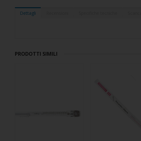
della
galleria
di
Dettagli
Recensioni
Specifiche tecniche
Scaric
immagini
PRODOTTI SIMILI