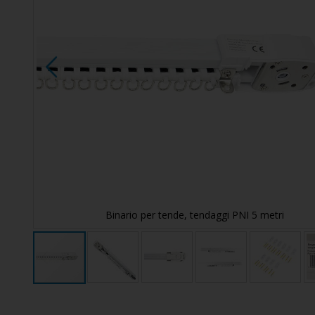
Binario per tende, tendaggi PNI 5 metri
Vai
all'inizio