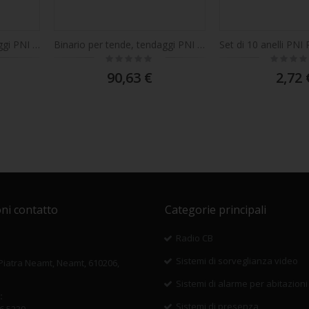
Binario per tende, tendaggi PNI PT9233S lunghezza 3 m, compatibile con motore intelligente PNI SafeHome PT923
Binario per tende, tendaggi PNI PT9234S lunghezza 4 m, compatibile con motore intelligente PNI SafeHome PT923
Rating:
Rating:
0%
0%
90,63 €
2,72 
ni contatto
Categorie principali
Radio CB
Sistemi di sorveglianza video
 Piatra Neamt, Neamt, 610206,
Sistemi di alarme per abitazioni
:
Sistemi di presenza