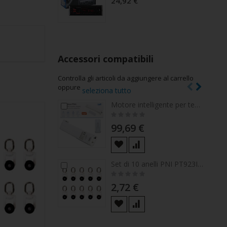
24,92 €
Accessori compatibili
Controlla gli articoli da aggiungere al carrello
oppure
seleziona tutto
Motore intelligente per tende, tende PNI SafeHome PT923 WiFi, con telecomando incluso, controllato con l'applicazione Tuya Smart
Aggiungi
Agg
Rating:
al
al
0%
carrello
carr
99,69 €
Set di 10 anelli PNI PT923I per binario per tende, tendaggi PNI PT923
Aggiungi
Agg
Rating:
al
al
0%
carrello
carr
2,72 €