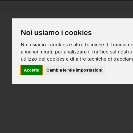
Salta
al
contenuto
Noi usiamo i cookies
Cerca
Noi usiamo i cookies e altre tecniche di tracciame
RICETRASMITTENTI
SISTEMI DI SICUREZZA
ELETTR
annunci mirati, per analizzare il traffico sul nostr
utilizzo dei cookies e di altre tecniche di traccia
FAI DA TE
CASA INTELLIGENTE E GADGET
Accetto
Cambia le mie impostazioni
Home
Binario per tende, tendaggi PNI PT9235S lu
Vai
alla
fine
della
galleria
di
immagini