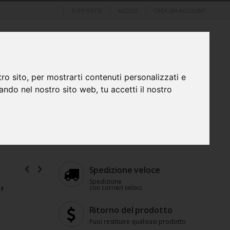
SUPPORTO
ACCEDI
CREA UN ACCOUNT
Cart
element
0
I nel tuo Paese!
+39 331 396 5239
SUPPORTO
ro sito, per mostrarti contenuti personalizzati e
ERIFERICHE
FOTO, VIDEO, AUDIO E OTTICA
gando nel nostro sito web, tu accetti il nostro
i
Spedizione veloce
,
Spedizione
con corrieri veloci.
Ritorno del prodotto
Puoi restituire qualsiasi prodotto