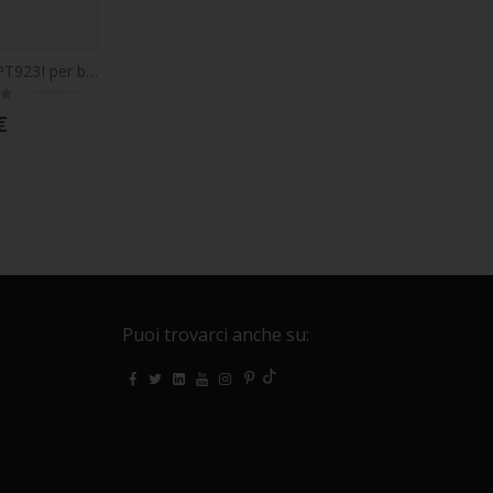
Set di 10 anelli PNI PT923I per binario per tende, tendaggi PNI PT923
€
Puoi trovarci anche su: