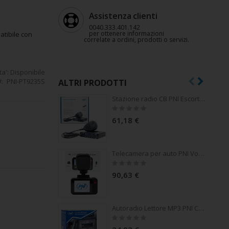
Assistenza clienti
0040.333.401.142
per ottenere informazioni
atibile con
correlate a ordini, prodotti o servizi.
ta':
Disponibile
PNI-PT9235S
ALTRI PRODOTTI
Stazione radio CB PNI Escort HP 6500, multistandard, 4W, AM-FM, 12V, ASQ, guadagno RF, presa accendisigari inclusa AM/FM commutabile solo nella banda UE
Rating:
0%
61,18 €
Telecamera per auto PNI Voyager S2500 WiFi DVR, 4K UHD, schermo da 2 pollici, registrazione ciclica, monitoraggio del parcheggio, rilevamento del movimento, registrazione video e audio, alimentazione 12V/24V
Rating:
0%
90,63 €
Autoradio Lettore MP3 PNI Clementine 8440, 4x45w, 12V, 1 DIN, con SD, USB, AUX, RCA
Rating:
0%