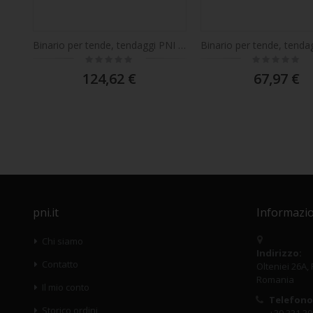
Binario per tende, tendaggi PNI PT9236S lunghezza 6 m, compatibile con motore intelligente PNI SafeHome PT923
Rating:
Rating:
0%
0%
124,62 €
67,97 €
pni.it
Informazio
Chi siamo
Indirizzo:
Contatto
Olteniei 26A,
Romania
Il mio conto
Telefono
Storico ordini