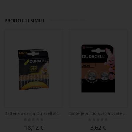
PRODOTTI SIMILI
Batteria alcalina Duracell alcalina AAA o R3 81483686 blister da 18 bar
Batterie al litio specializzate Duracell, DL / CR2025, 2 pezzi codice 5003990
Rating:
Rating:
0%
0%
18,12 €
3,62 €