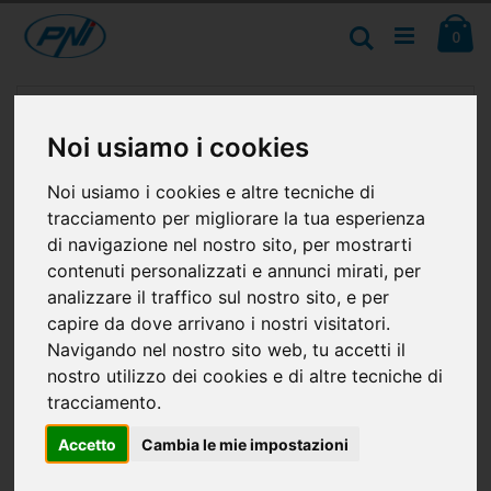
Salta
Ca
al
Cerca
ele
0
contenuto
Vai
alla
fine
Noi usiamo i cookies
della
galleria
Noi usiamo i cookies e altre tecniche di
di
immagini
tracciamento per migliorare la tua esperienza
di navigazione nel nostro sito, per mostrarti
contenuti personalizzati e annunci mirati, per
analizzare il traffico sul nostro sito, e per
capire da dove arrivano i nostri visitatori.
Navigando nel nostro sito web, tu accetti il
nostro utilizzo dei cookies e di altre tecniche di
tracciamento.
Accetto
Cambia le mie impostazioni