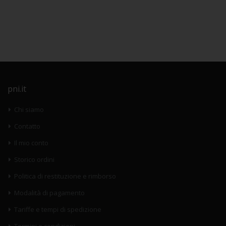
pni.it
Chi siamo
Contatto
Il mio conto
Storico ordini
Politica di restituzione e rimborso
Modalità di pagamento
Tariffe e tempi di spedizione