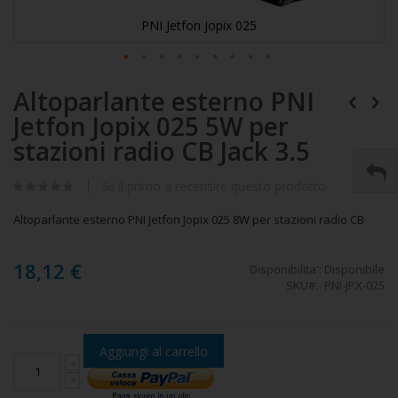
PNI Jetfon Jopix 025
Vai
Altoparlante esterno PNI
all'inizio
della
Jetfon Jopix 025 5W per
galleria
di
stazioni radio CB Jack 3.5
immagini
Sii il primo a recensire questo prodotto
Altoparlante esterno PNI Jetfon Jopix 025 8W per stazioni radio CB
18,12 €
Disponibilita':
Disponibile
SKU
PNI-JPX-025
Aggiungi al carrello