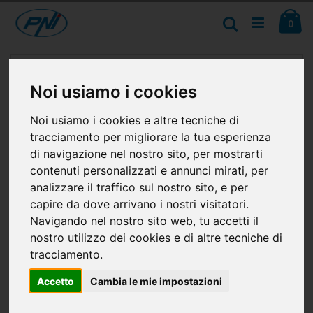
Salta
Ca
al
Cerca
ele
0
contenuto
Vai
alla
fine
Noi usiamo i cookies
della
galleria
Noi usiamo i cookies e altre tecniche di
di
immagini
tracciamento per migliorare la tua esperienza
di navigazione nel nostro sito, per mostrarti
contenuti personalizzati e annunci mirati, per
analizzare il traffico sul nostro sito, e per
capire da dove arrivano i nostri visitatori.
Navigando nel nostro sito web, tu accetti il
nostro utilizzo dei cookies e di altre tecniche di
tracciamento.
Accetto
Cambia le mie impostazioni