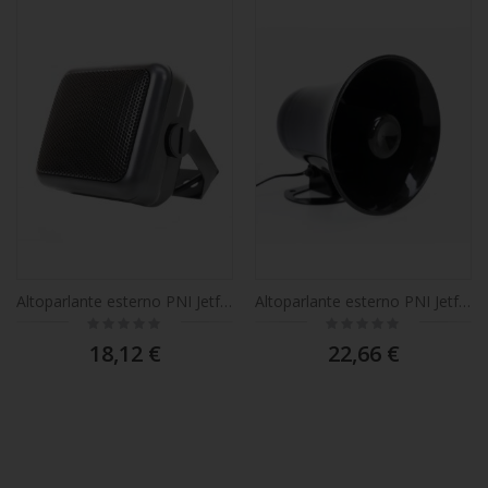
Altoparlante esterno PNI Jetfon Jopix 024, 5W, 8 Ohm, per stazioni radio CB
Altoparlante esterno PNI Jetfon TH-55FP 20W per stazioni radio CB
Rating:
Rating:
0%
0%
18,12 €
22,66 €