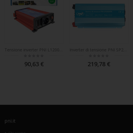
Tensione inverter PNI L1200W alimentazione 12V uscita 230V
Inverter di tensione PNI SP2000W con onda sinusoidale pura, ingresso 12V DC, uscita 230V AC, potenza 2000W
Rating:
Rating:
0%
0%
90,63 €
219,78 €
pni.it