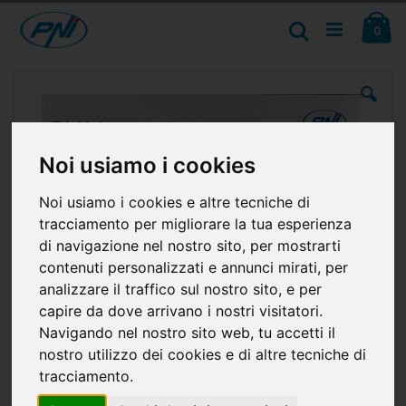
Salta
Ca
al
Cerca
ele
0
contenuto
Vai
alla
fine
della
galleria
di
Noi usiamo i cookies
immagini
Noi usiamo i cookies e altre tecniche di
tracciamento per migliorare la tua esperienza
di navigazione nel nostro sito, per mostrarti
contenuti personalizzati e annunci mirati, per
analizzare il traffico sul nostro sito, e per
capire da dove arrivano i nostri visitatori.
Navigando nel nostro sito web, tu accetti il
nostro utilizzo dei cookies e di altre tecniche di
tracciamento.