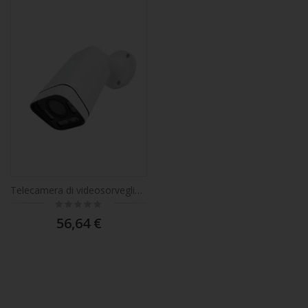
Telecamera di videosorveglianza PNI IP7729 5MP, 4mm, 8 LED, D-WDR, P2P, ONVIF, 12V, per uso esterno, bianco
Rating:
0%
56,64 €