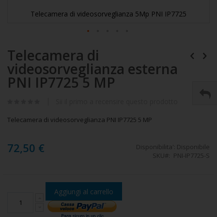
Telecamera di videosorveglianza 5Mp PNI IP7725
Vai
Telecamera di
all'inizio
della
videosorveglianza esterna
galleria
di
PNI IP7725 5 MP
immagini
Sii il primo a recensire questo prodotto
Telecamera di videosorveglianza PNI IP7725 5 MP
72,50 €
Disponibilita':
Disponibile
SKU
PNI-IP7725-S
Aggiungi al carrello