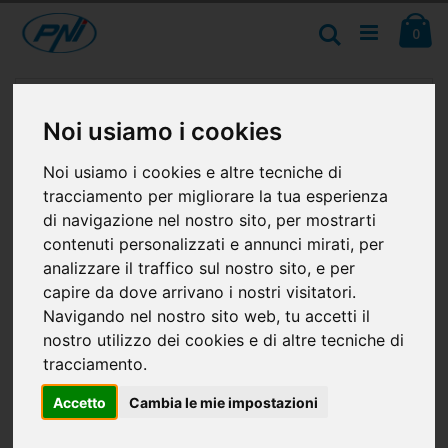
Salta
Ca
al
Cerca
ele
0
contenuto
Vai
alla
fine
Noi usiamo i cookies
della
galleria
Noi usiamo i cookies e altre tecniche di
di
immagini
tracciamento per migliorare la tua esperienza
di navigazione nel nostro sito, per mostrarti
contenuti personalizzati e annunci mirati, per
analizzare il traffico sul nostro sito, e per
capire da dove arrivano i nostri visitatori.
Navigando nel nostro sito web, tu accetti il
nostro utilizzo dei cookies e di altre tecniche di
tracciamento.
Accetto
Cambia le mie impostazioni