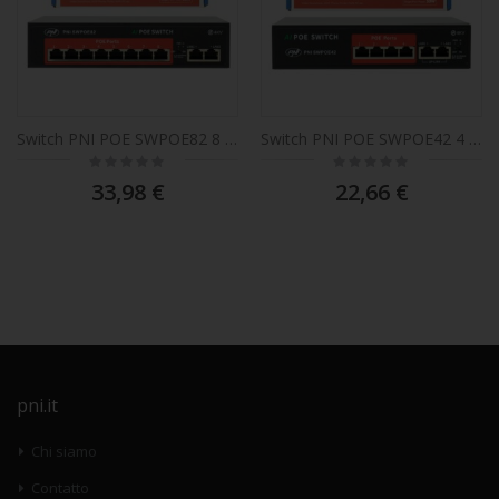
Switch PNI POE SWPOE82 8 porte POE 100 Mbps e 2 porte UP Link 100 Mbps, 120W, funzione AI Extend fino a 250m, protezione contro i fulmini 4kV
Switch PNI POE SWPOE42 4 porte POE 100Mbps e 2 porte UP Link 100Mbps, 65W, funzione AI Extend fino a 250m, protezione contro i fulmini 4kV
Rating:
Rating:
0%
0%
33,98 €
22,66 €
pni.it
Chi siamo
Contatto