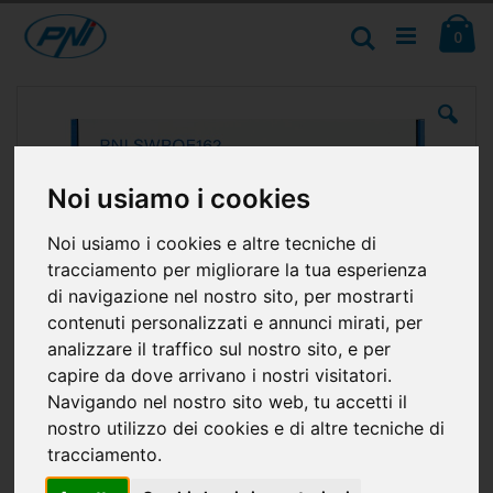
Salta
Ca
al
Cerca
ele
0
contenuto
Vai
alla
fine
della
galleria
Noi usiamo i cookies
di
immagini
Noi usiamo i cookies e altre tecniche di
tracciamento per migliorare la tua esperienza
di navigazione nel nostro sito, per mostrarti
contenuti personalizzati e annunci mirati, per
analizzare il traffico sul nostro sito, e per
capire da dove arrivano i nostri visitatori.
Navigando nel nostro sito web, tu accetti il
nostro utilizzo dei cookies e di altre tecniche di
tracciamento.