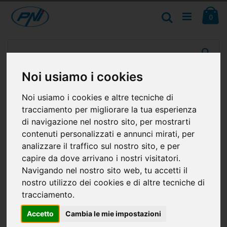
Salta
Ca
al
Cerca
ele
0
contenuto
Vai
alla
fine
della
Noi usiamo i cookies
galleria
di
Noi usiamo i cookies e altre tecniche di
immagini
tracciamento per migliorare la tua esperienza
di navigazione nel nostro sito, per mostrarti
contenuti personalizzati e annunci mirati, per
analizzare il traffico sul nostro sito, e per
capire da dove arrivano i nostri visitatori.
Navigando nel nostro sito web, tu accetti il
nostro utilizzo dei cookies e di altre tecniche di
tracciamento.
Accetto
Cambia le mie impostazioni