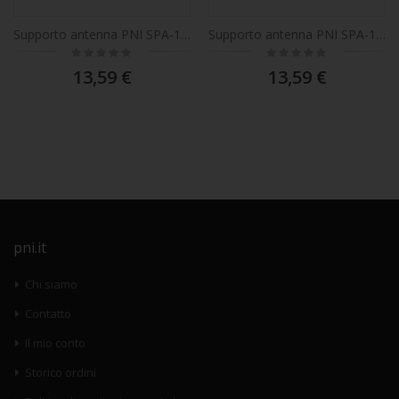
Supporto antenna PNI SPA-13 per montaggio aletta parasole, consigliato per Volvo FH prima serie
Supporto antenna PNI SPA-111 per montaggio sull'aletta parasole, lato conducente, consigliato per IVECO EUROCARGO
Rating:
Rating:
0%
0%
13,59 €
13,59 €
pni.it
Chi siamo
Contatto
Il mio conto
Storico ordini