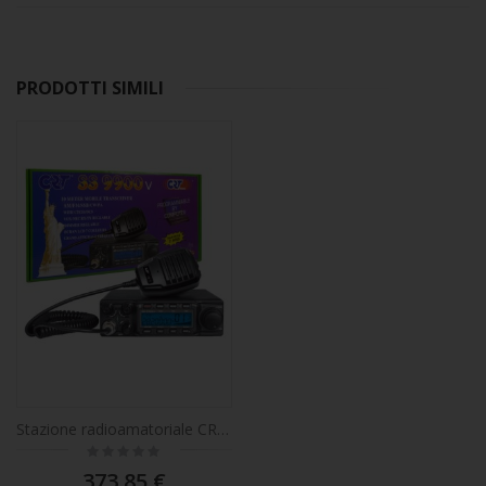
PRODOTTI SIMILI
Stazione radioamatoriale CRT SS 9900V AM, FM, LSB, USB, CW 28-29,7 MHz, ASQ, DTMF, Roger Beep, 12 V, CTCSS, DCS, programmabile AM: 80 W, FM: 50 W, SSB: 80 W PEP
Rating:
0%
373,85 €