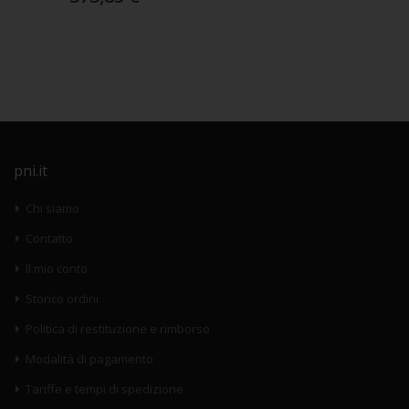
pni.it
Chi siamo
Contatto
Il mio conto
Storico ordini
Politica di restituzione e rimborso
Modalità di pagamento
Tariffe e tempi di spedizione