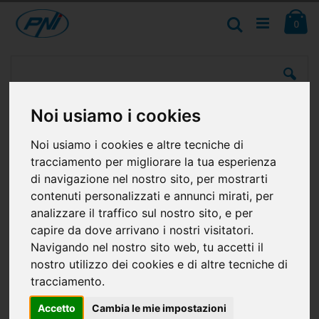
Salta
Ca
al
Cerca
ele
0
contenuto
Vai
alla
fine
della
Noi usiamo i cookies
galleria
di
immagini
Noi usiamo i cookies e altre tecniche di
tracciamento per migliorare la tua esperienza
di navigazione nel nostro sito, per mostrarti
contenuti personalizzati e annunci mirati, per
analizzare il traffico sul nostro sito, e per
capire da dove arrivano i nostri visitatori.
Navigando nel nostro sito web, tu accetti il
nostro utilizzo dei cookies e di altre tecniche di
tracciamento.
Accetto
Cambia le mie impostazioni