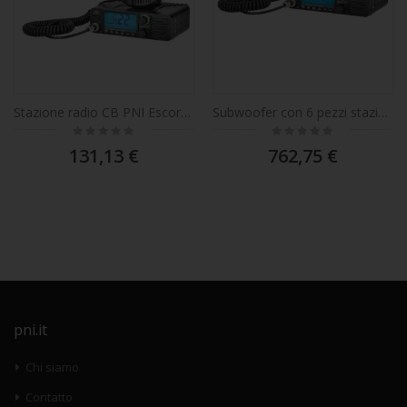
Stazione radio CB PNI Escort HP 40 multistandard, 4W, AM, FM, 12-24V, ASQ, RF Gain
Subwoofer con 6 pezzi stazione radio CB PNI Escort HP 40 multistandard, 4W, AM, FM, 12-24V, ASQ, guadagno RF
Rating:
Rating:
0%
0%
131,13 €
762,75 €
pni.it
Chi siamo
Contatto