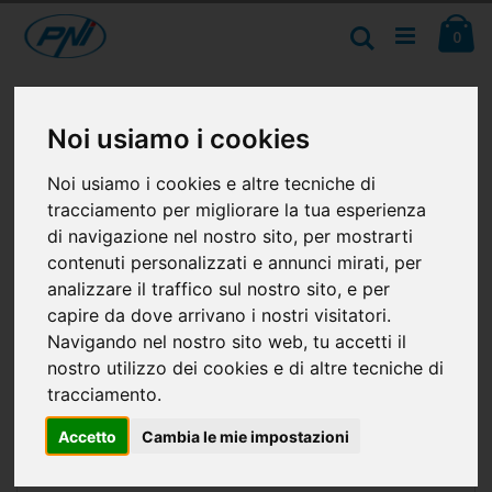
Salta
Ca
al
Cerca
ele
0
contenuto
Vai
alla
Noi usiamo i cookies
fine
della
galleria
Noi usiamo i cookies e altre tecniche di
di
tracciamento per migliorare la tua esperienza
immagini
di navigazione nel nostro sito, per mostrarti
contenuti personalizzati e annunci mirati, per
analizzare il traffico sul nostro sito, e per
capire da dove arrivano i nostri visitatori.
Navigando nel nostro sito web, tu accetti il
nostro utilizzo dei cookies e di altre tecniche di
tracciamento.
Accetto
Cambia le mie impostazioni