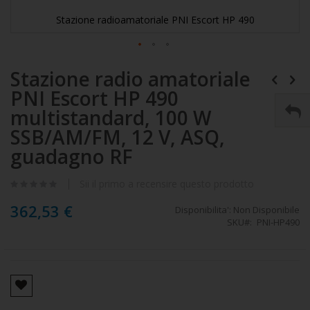
Stazione radioamatoriale PNI Escort HP 490
Vai
Stazione radio amatoriale
all'inizio
della
PNI Escort HP 490
galleria
di
multistandard, 100 W
immagini
SSB/AM/FM, 12 V, ASQ,
guadagno RF
Sii il primo a recensire questo prodotto
362,53 €
Disponibilita':
Non Disponibile
SKU
PNI-HP490