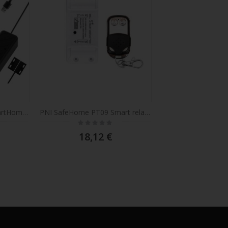
Relè intelligente PNI SmartHome RG121 con Wi-Fi per il controllo dell'apertura della porta del garage/cancello, compatibile con l'applicazione Tuya, alimentazione 5 V
PNI SafeHome PT09 Smart relay WiFi remoto, 10A, controllo Internet, applicazione mobile Tuya Smart, integrazione in scenari e automazione intelligente con altri prodotti compatibili Tuya, Alexa e Google Assistant
Rating:
0%
18,12 €