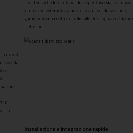
caratteristiche lo rendono ideale per l'uso sia in ambient
interni che esterni, in apposite scatole di derivazione,
garantendo un controllo affidabile delle apparecchiature
elettriche.
ri, come il
mestici da
ltre
li
omazioni
.
T10 si
nessa.
Installazione e integrazione rapide