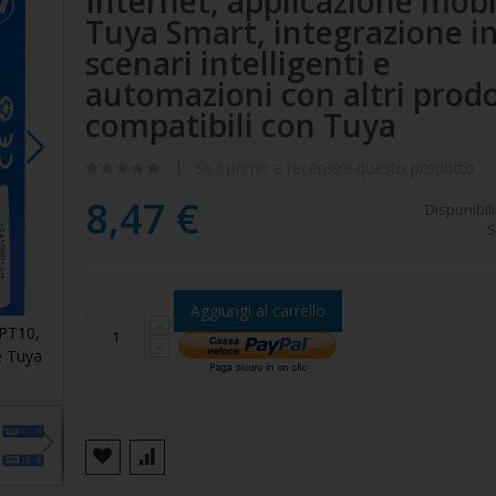
Internet, applicazione mobi
Tuya Smart, integrazione i
scenari intelligenti e
automazioni con altri prodo
compatibili con Tuya
Sii il primo a recensire questo prodotto
8,47 €
Disponibili
S
Aggiungi al carrello
 PT10,
Relè intelligente PNI SafeHome PT10 WiFi PNI SafeHom
e Tuya
uscita ON/OFF 230V 10A, controllo via internet, app mob
Smart