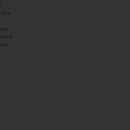
è
x 39 x
i per
ione vi
ostra