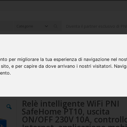
Diventa il partner esclusivo di PN
Cerca
ONICA PER AUTO
ELETTRONICO ED ELETTRICO
COMPUTER E P
nto per migliorare la tua esperienza di navigazione nel nost
o sito, e per capire da dove arrivano i nostri visitatori. Navi
mento.
 230V 10A, controllo Internet, applicazione mobile Tuya Smart, integrazione 
Relè intelligente WiFi PNI
SafeHome PT10, uscita
ON/OFF 230V 10A, controll