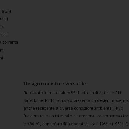
 a 2,4
02.11
iò
siasi
a corrente
in
ni
Design robusto e versatile
Realizzato in materiale ABS di alta qualità, il relè PNI
SafeHome PT10 non solo presenta un design moderno
anche resistente a diverse condizioni ambientali. Può
funzionare in un intervallo di temperatura compreso tra
e +80 °C, con un'umidità operativa tra il 10% e il 95%. 