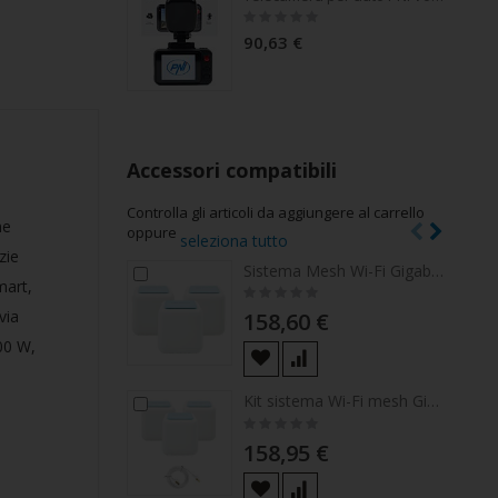
Rating:
0%
90,63 €
Accessori compatibili
Controlla gli articoli da aggiungere al carrello
ne
oppure
seleziona tutto
zie
Sistema Mesh Wi-Fi Gigabit GB1200 PNI con copertura completa per router 3 punti casa e punto di accesso AP
Aggiungi
Agg
mart,
Rating:
al
al
0%
carrello
carr
via
158,60 €
400 W,
Kit sistema Wi-Fi mesh Gigabit PNI GB1200 e cavo di rete piatto CAT8 S/STP 1bc PNI U8015W da 1,5 m
Aggiungi
Agg
Rating:
al
al
0%
carrello
carr
158,95 €