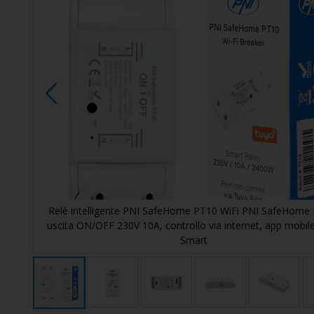
di
immagini
T10,
Relè intelligente PNI SafeHome PT10 WiFi PNI SafeHome
Tuya
uscita ON/OFF 230V 10A, controllo via internet, app mobil
Smart