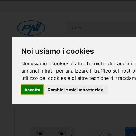
Salta
al
contenuto
Cerca
Noi usiamo i cookies
RICETRASMITTENTI
SISTEMI DI SICUREZZA
ELETTR
FAI DA TE
CASA INTELLIGENTE E GADGET
Noi usiamo i cookies e altre tecniche di tracciame
annunci mirati, per analizzare il traffico sul nostr
utilizzo dei cookies e di altre tecniche di traccia
Home
Relè intelligente WiFi PNI SafeHome PT10, uscita ON/OFF
Accetto
Cambia le mie impostazioni
compatibili con Tuya
Vai
alla
fine
della
galleria