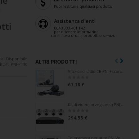
le
n
Puoi restituire qualsiasi prodotto
Assistenza clienti
tti
0040.333.401.142
per ottenere informazioni
correlate a ordini, prodotti o servizi.
ta':
Disponibile
ALTRI PRODOTTI
KU
PNI-PT10
Stazione radio CB PNI Escort HP 6500, multistandard, 4W, AM-FM, 12V, ASQ, guadagno RF, presa accendisigari inclusa AM/FM commutabile solo nella banda UE
Rating:
0%
61,18 €
e PT10,
ile Tuya
Kit di videosorveglianza PNI House - NVR 16CH 1080P e 4 PNI IP2DOME 1080P PNI
Rating:
0%
294,55 €
Telecamera per auto PNI Voyager S2500 WiFi DVR, 4K UHD, schermo da 2 pollici, registrazione ciclica, monitoraggio del parcheggio, rilevamento del movimento, registrazione video e audio, alimentazione 12V/24V