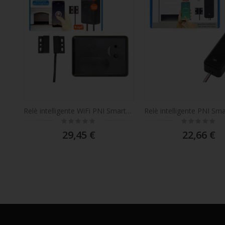
Relè intelligente WiFi PNI SmartHome RG120 per il controllo dell'apertura della porta/cancello del garage monitorato tramite Internet con l'app Tuya Smart, compatibile con Amazon Alexa e Google Home, apriporta da garage
Rating:
Rating:
0%
0%
29,45 €
22,66 €