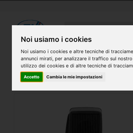
Salta
al
contenuto
Cerca
Noi usiamo i cookies
RICETRASMITTENTI
SISTEMI DI SICUREZZA
ELETTR
Noi usiamo i cookies e altre tecniche di tracciame
annunci mirati, per analizzare il traffico sul nostr
FAI DA TE
CASA INTELLIGENTE E GADGET
utilizzo dei cookies e di altre tecniche di traccia
Accetto
Cambia le mie impostazioni
Home
Microfono PNI dinamico a 6 pin per stazion
Vai
alla
fine
della
galleria
di
immagini