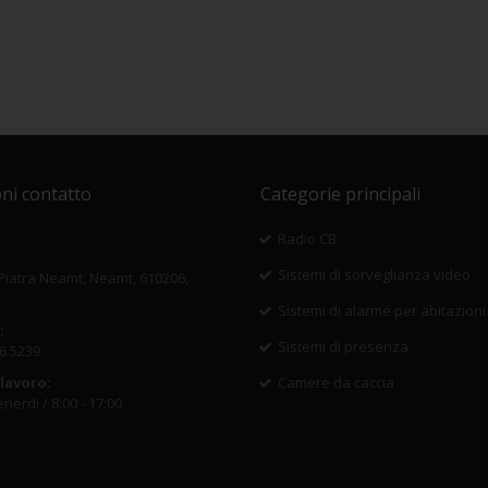
ni contatto
Categorie principali
Radio CB
Sistemi di sorveglianza video
 Piatra Neamt, Neamt, 610206,
Sistemi di alarme per abitazioni
:
Sistemi di presenza
6 5239
 lavoro:
Camere da caccia
nerdi / 8:00 - 17:00