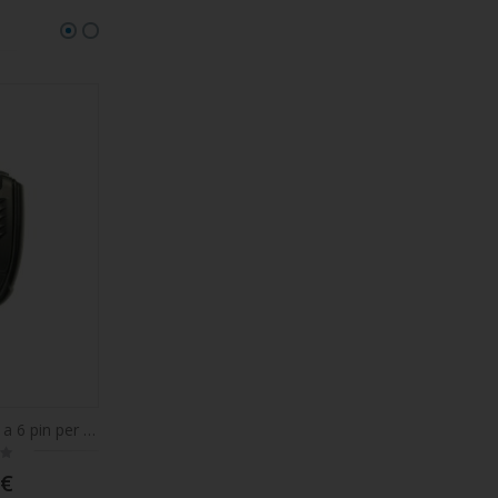
Microfono CRT M-9 a 6 pin per stazione radio CRT SS9900 - Vecchio modello
Microfono di ricambio per stazione radio CB PNI Escort HP 9500, HP 8900, HP 8000L a 6 pin
Rating:
0%
 €
13,59 €