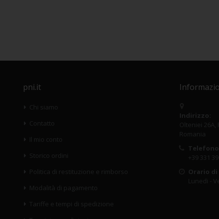
pni.it
Informazio
Chi siamo
Indirizzo:
Contatto
Olteniei 26A,
Romania
Il mio conto
Telefono
Storico ordini
+39 331 39
Politica di restituzione e rimborso
Orario di
Lunedi - Ve
Modalità di pagamento
Tariffe e tempi di spedizione