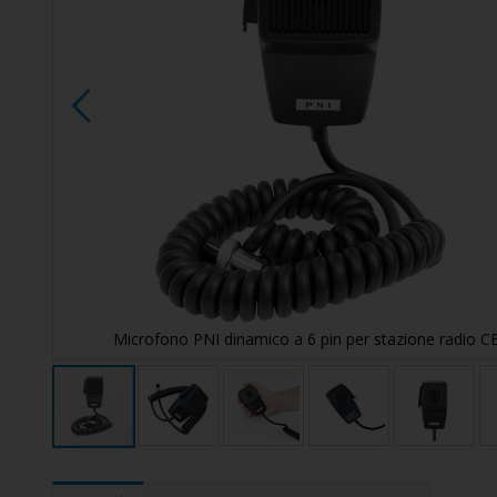
Microfono PNI dinamico a 6 pin per stazione radio C
Vai
all'inizio