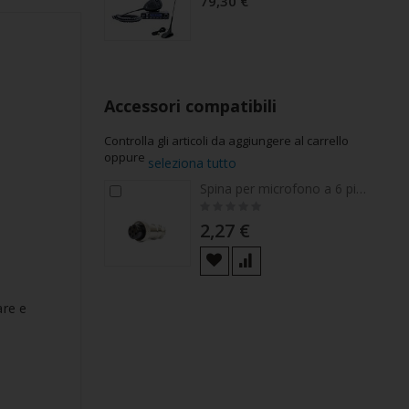
79,30 €
Accessori compatibili
Controlla gli articoli da aggiungere al carrello
oppure
seleziona tutto
Spina per microfono a 6 pin di ricambio
Aggiungi
Rating:
al
0%
carrello
2,27 €
are e