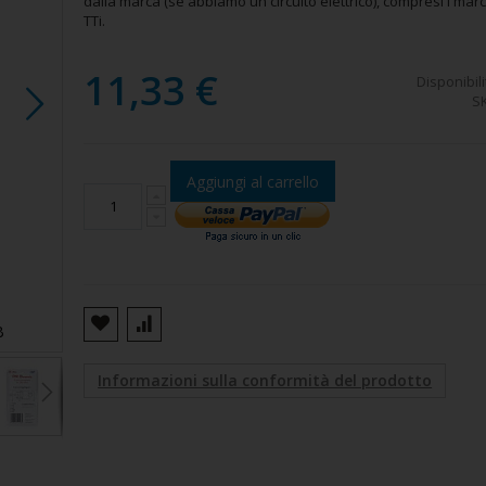
dalla marca (se abbiamo un circuito elettrico), compresi i mar
TTi.
11,33 €
Disponibili
S
Aggiungi al carrello
B
Microfono dinamico PNI a 6 pin
Informazioni sulla conformità del prodotto