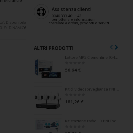
chi Midland e
Assistenza clienti
0040.333.401.142
per ottenere informazioni
ta':
Disponibile
correlate a ordini, prodotti o servizi.
KU
DINAMIC6
ALTRI PRODOTTI
Lettore MP5 Clementine 9545 Display 1DIN 4 pollici, 50Wx4, Bluetooth, radio FM, SD e USB, 2 video RCA IN / OUT
Rating:
0%
56,64 €
Kit di videosorveglianza PNI House WiFi502T con 4 telecamere 2MP 1080P, controllo remoto tramite applicazione Tuya Smart
Rating:
0%
181,26 €
Kit stazione radio CB PNI Escort HP 7120 ASQ, guadagno RF, 4W, 12V e antenna CB PNI Extra 48 con magnete incluso, 45cm, SWR 1.0 AM/FM commutato solo nella banda UE
Rating:
0%