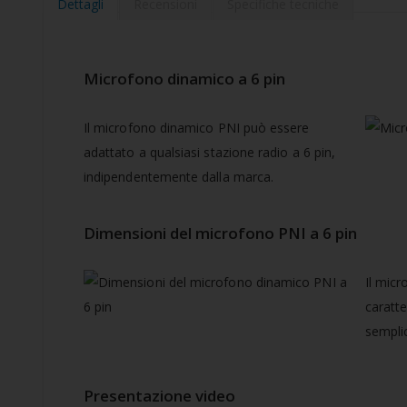
della
Dettagli
Recensioni
Specifiche tecniche
galleria
di
immagini
Microfono dinamico a 6 pin
Il microfono dinamico PNI può essere
adattato a qualsiasi stazione radio a 6 pin,
indipendentemente dalla marca.
Dimensioni del microfono PNI a 6 pin
Il mic
caratte
sempli
Presentazione video