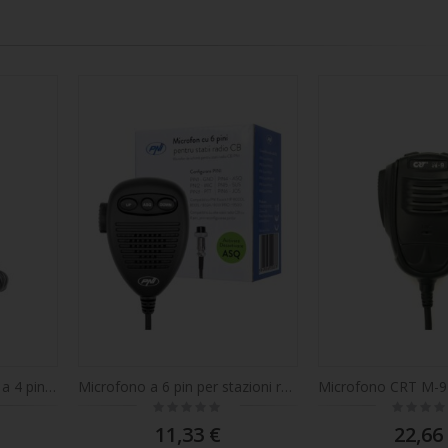
Microfono PNI dinamico a 4 pin per stazione radio CB
Microfono a 6 pin per stazioni radio HP 8000L / 8001L / 8024/9001 PRO / 9500/8900 PNI Escort
Rating:
Rating:
0%
0%
11,33 €
22,66