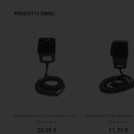
PRODOTTI SIMILI
Microfono echo PNI echo a 6 pin per stazione radio CB
Rating:
Rating:
0%
0%
26,05 €
11,33 €