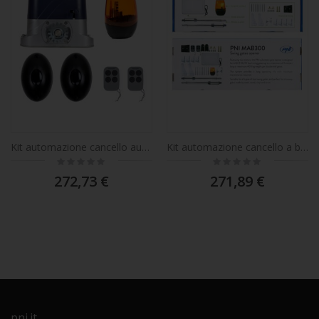
Kit automazione cancello autoportante PNI KAP800D, motore, fotocellule, telecomando, lampada, 230V, 1100 N e cancello scorrevole 800KG
Kit automazione cancello a battente PNI MAB300 con 2 motori da 40W, telecomandi e quadro comandi, fotocellule e lampada, lunghezza cancello 2 x 2,5m max, peso cancello 200Kg
Rating:
Rating:
0%
0%
272,73 €
271,89 €
pni.it