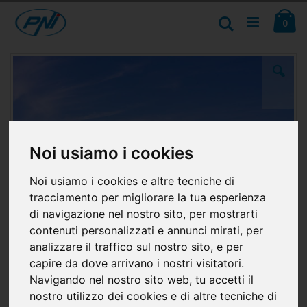
Salta
Ca
al
Cerca
ele
0
contenuto
Vai
alla
fine
della
galleria
di
immagini
Noi usiamo i cookies
Noi usiamo i cookies e altre tecniche di
tracciamento per migliorare la tua esperienza
di navigazione nel nostro sito, per mostrarti
contenuti personalizzati e annunci mirati, per
analizzare il traffico sul nostro sito, e per
capire da dove arrivano i nostri visitatori.
Navigando nel nostro sito web, tu accetti il
nostro utilizzo dei cookies e di altre tecniche di