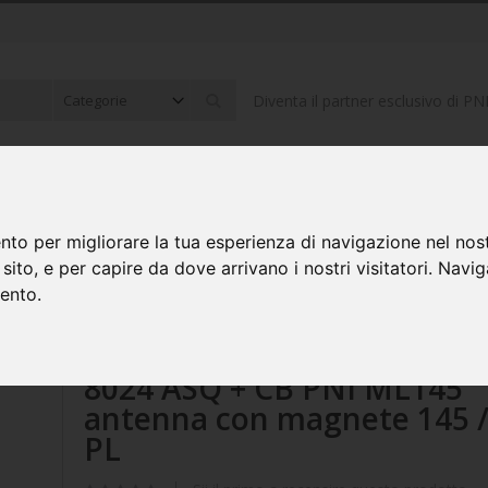
Diventa il partner esclusivo di PN
Cerca
ONICA PER AUTO
ELETTRONICO ED ELETTRICO
COMPUTER E P
nto per migliorare la tua esperienza di navigazione nel nost
o sito, e per capire da dove arrivano i nostri visitatori. Navi
PNI ML145 antenna con magnete 145 / PL
mento.
Kit CB radio PNI ESCORT H
8024 ASQ + CB PNI ML145
antenna con magnete 145 
PL