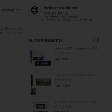
Assistenza clienti
a con magnete
0040.333.401.142
per ottenere informazioni
correlate a ordini, prodotti o servizi.
ta':
Disponibile
PNI-PACK58
ALTRI PRODOTTI
Lettore MP5 Clementine 9545 Display 1DIN 4 pollici, 50Wx4, Bluetooth, radio FM, SD e USB, 2 video RCA IN / OUT
Rating:
0%
56,64 €
Fotocamera da caccia PNI Hunting 480C PRO, 24MP, con Internet 4G, angolo di visione GPS 60°
Rating:
0%
180,15 €
Telecamera DVR per auto PNI Voyager S1700 4K UHD, schermo da 3 pollici, registrazione ciclica, monitoraggio parcheggio, rilevamento del movimento, alimentazione 12V/24V
Rating:
0%