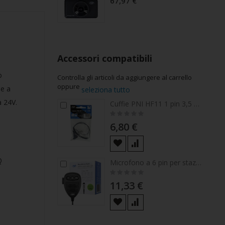
67,97 €
Accessori compatibili
ò
Controlla gli articoli da aggiungere al carrello
oppure
ne a
seleziona tutto
a 24V.
Cuffie PNI HF11 1 pin 3,5 mm per tutte le stazioni radio CB PNI, President, Midland, Albrecht, TTi
Aggiungi
Rating:
al
0%
carrello
6,80 €
Microfono a 6 pin per stazioni radio HP 8000L / 8001L / 8024/9001 PRO / 9500/8900 PNI Escort
Aggiungi
Rating:
al
0%
carrello
11,33 €