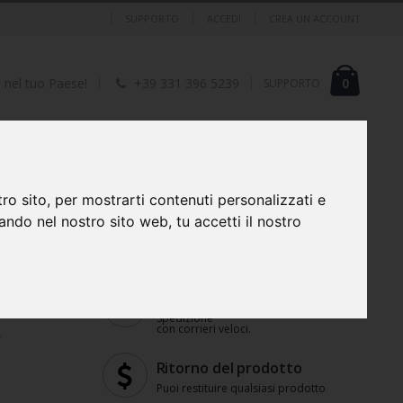
SUPPORTO
ACCEDI
CREA UN ACCOUNT
Cart
element
0
I nel tuo Paese!
+39 331 396 5239
SUPPORTO
ERIFERICHE
FOTO, VIDEO, AUDIO E OTTICA
ro sito, per mostrarti contenuti personalizzati e
gando nel nostro sito web, tu accetti il nostro
P
Spedizione veloce
Spedizione
con corrieri veloci.
/
Ritorno del prodotto
Puoi restituire qualsiasi prodotto