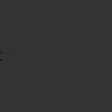
le sue
la