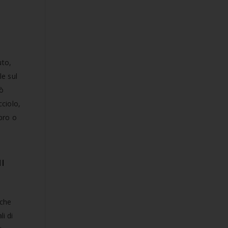
uto,
le sul
uò
cciolo,
mbro o
NI
iche
li di