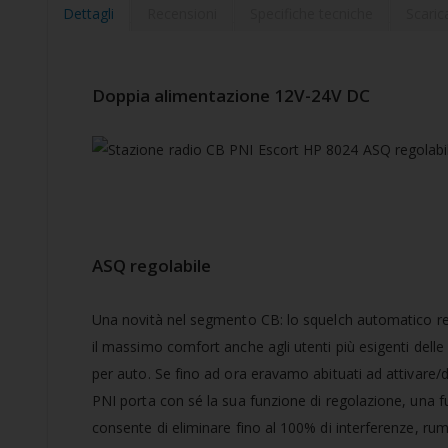
della
Dettagli
Recensioni
Specifiche tecniche
Scaric
galleria
di
immagini
Doppia alimentazione 12V-24V DC
ASQ regolabile
Una novità nel segmento CB: lo squelch automatico re
il massimo comfort anche agli utenti più esigenti delle
per auto. Se fino ad ora eravamo abituati ad attivare/d
PNI porta con sé la sua funzione di regolazione, una 
consente di eliminare fino al 100% di interferenze, rum