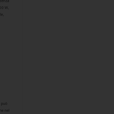
otenza
00 W,
le,
e può
ne nel