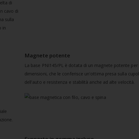
elta di
n cavo di
na sulla
o in
Magnete potente
La base PNI145/PL è dotata di un magnete potente per 
dimensioni, che le conferisce un'ottima presa sulla cupo
dell'auto e resistenza e stabilità anche ad alte velocità.
iale
azione.
Supporto in gomma incluso