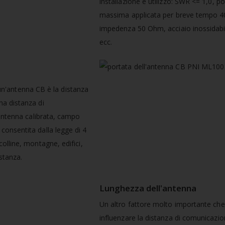
installazione e utilizzo: SWR <= 1,0, p
massima applicata per breve tempo 4
impedenza 50 Ohm, acciaio inossidabi
ecc.
i un'antenna CB è la distanza
ma distanza di
 antenna calibrata, campo
onsentita dalla legge di 4
olline, montagne, edifici,
stanza.
Lunghezza dell'antenna
Un altro fattore molto importante ch
influenzare la distanza di comunicazio