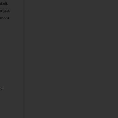
indi,
rtata.
hezza
di