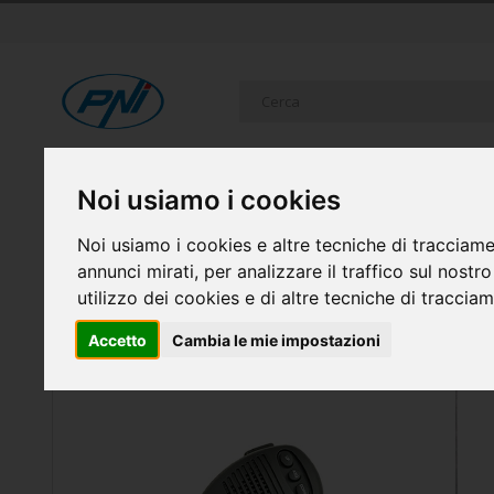
Salta
al
contenuto
Cerca
RICETRASMITTENTI
SISTEMI DI SICUREZZA
ELETTR
Noi usiamo i cookies
FAI DA TE
CASA INTELLIGENTE E GADGET
Noi usiamo i cookies e altre tecniche di tracciame
annunci mirati, per analizzare il traffico sul nostr
Home
Kit CB radio PNI ESCORT HP 8024 ASQ + CB 
utilizzo dei cookies e di altre tecniche di traccia
Accetto
Cambia le mie impostazioni
Vai
alla
fine
della
galleria
di
immagini