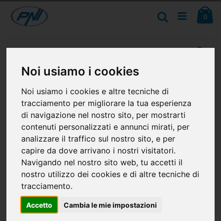
Salta
Ca
al
Cerca
ele
0
contenuto
Vai
alla
fine
Noi usiamo i cookies
della
galleria
di
Noi usiamo i cookies e altre tecniche di
immagini
tracciamento per migliorare la tua esperienza
di navigazione nel nostro sito, per mostrarti
contenuti personalizzati e annunci mirati, per
analizzare il traffico sul nostro sito, e per
capire da dove arrivano i nostri visitatori.
Navigando nel nostro sito web, tu accetti il
nostro utilizzo dei cookies e di altre tecniche di
tracciamento.
Accetto
Cambia le mie impostazioni