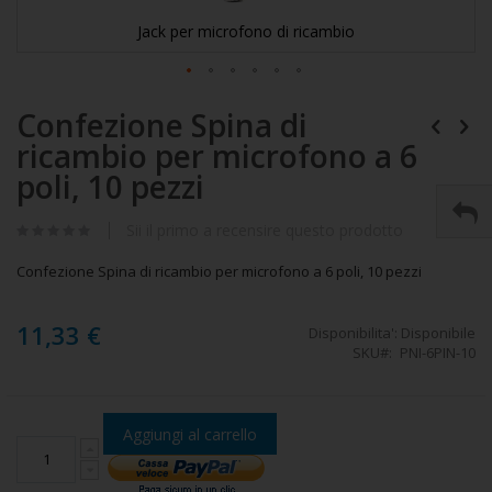
Jack per microfono di ricambio
Vai
Confezione Spina di
all'inizio
della
ricambio per microfono a 6
galleria
di
poli, 10 pezzi
immagini
Sii il primo a recensire questo prodotto
Confezione Spina di ricambio per microfono a 6 poli, 10 pezzi
11,33 €
Disponibilita':
Disponibile
SKU
PNI-6PIN-10
Aggiungi al carrello