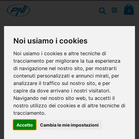
Salta
Ca
al
Cerca
ele
0
contenuto
Vai
alla
fine
Noi usiamo i cookies
della
galleria
Noi usiamo i cookies e altre tecniche di
di
immagini
tracciamento per migliorare la tua esperienza
di navigazione nel nostro sito, per mostrarti
contenuti personalizzati e annunci mirati, per
analizzare il traffico sul nostro sito, e per
capire da dove arrivano i nostri visitatori.
Navigando nel nostro sito web, tu accetti il
nostro utilizzo dei cookies e di altre tecniche di
tracciamento.
Accetto
Cambia le mie impostazioni