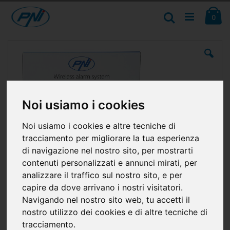
Salta
Ca
al
Cerca
ele
0
contenuto
Vai
alla
fine
della
galleria
di
immagini
Noi usiamo i cookies
Noi usiamo i cookies e altre tecniche di
tracciamento per migliorare la tua esperienza
di navigazione nel nostro sito, per mostrarti
contenuti personalizzati e annunci mirati, per
analizzare il traffico sul nostro sito, e per
capire da dove arrivano i nostri visitatori.
Navigando nel nostro sito web, tu accetti il
nostro utilizzo dei cookies e di altre tecniche di
tracciamento.