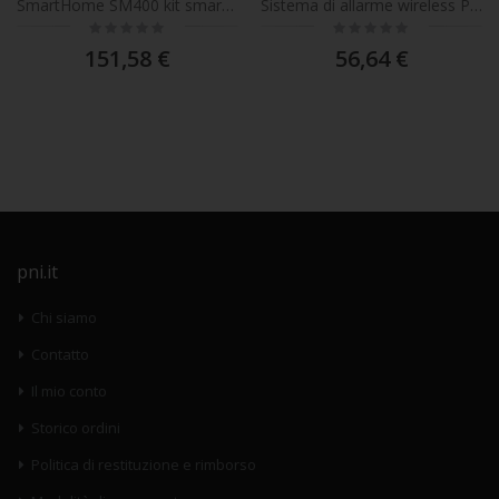
SmartHome SM400 kit smartphone per casa intelligente con sistema di allarme e monitoraggio dell'accesso a Internet
Sistema di allarme wireless PNI Safe House PG600LR, sistema di sicurezza domestica intelligente, connessione wireless, antifurto, allarme wireless, avviso intelligente tramite applicazione TUYA iOS / Android, compatibile con Alexa e Google Assistant
Rating:
Rating:
0%
0%
151,58 €
56,64 €
pni.it
Chi siamo
Contatto
Il mio conto
Storico ordini
Politica di restituzione e rimborso