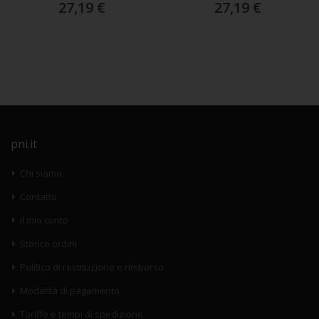
27,19 €
27,19 €
pni.it
Chi siamo
Contatto
Il mio conto
Storico ordini
Politica di restituzione e rimborso
Modalità di pagamento
Tariffe e tempi di spedizione