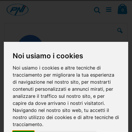
Salta
Ca
al
Cerca
ele
0
contenuto
Vai
alla
fine
della
galleria
di
Noi usiamo i cookies
immagini
Noi usiamo i cookies e altre tecniche di
tracciamento per migliorare la tua esperienza
di navigazione nel nostro sito, per mostrarti
contenuti personalizzati e annunci mirati, per
analizzare il traffico sul nostro sito, e per
capire da dove arrivano i nostri visitatori.
Navigando nel nostro sito web, tu accetti il
nostro utilizzo dei cookies e di altre tecniche di
tracciamento.