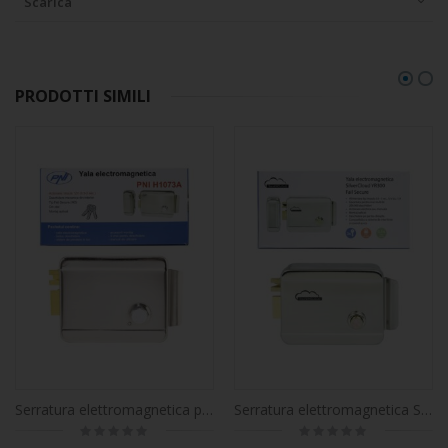
Scarica
PRODOTTI SIMILI
Serratura elettromagnetica per porta PNI H1073A in acciaio con hub Fail Secure NC
Serratura elettromagnetica SilverCloud YR300 con mozzo, apertura a destra, Fail Secure NC
Rating:
Rating:
0%
0%